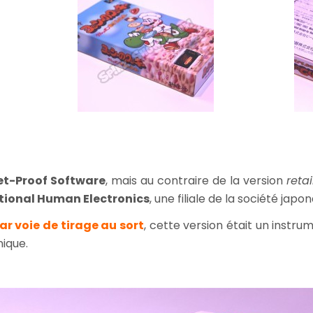
et-Proof Software
, mais au contraire de la version
retai
tional Human Electronics
, une filiale de la société japo
par
vo
ie de tirage au sort
, cette version était un inst
nique.