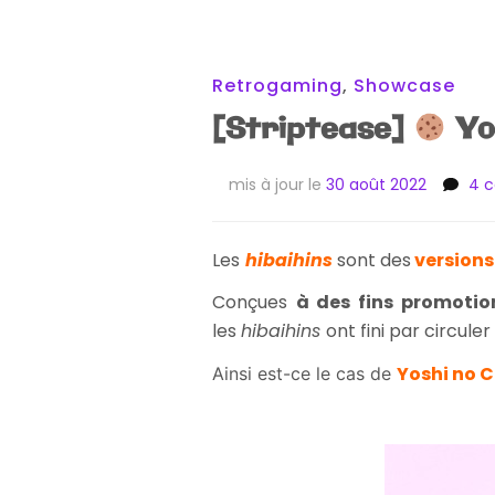
Retrogaming
,
Showcase
[Striptease]
Yos
mis à jour le
30 août 2022
4 
Les
hibaihins
sont des
versions
Conçues
à des fins promotio
les
hibaihins
ont fini par circule
Yoshi no C
Ainsi est-ce le cas de