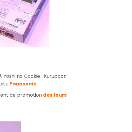
l
, Yoshi no Cookie : Kuruppon
naise
Panasonic
.
rument de promotion
des
fo
urs