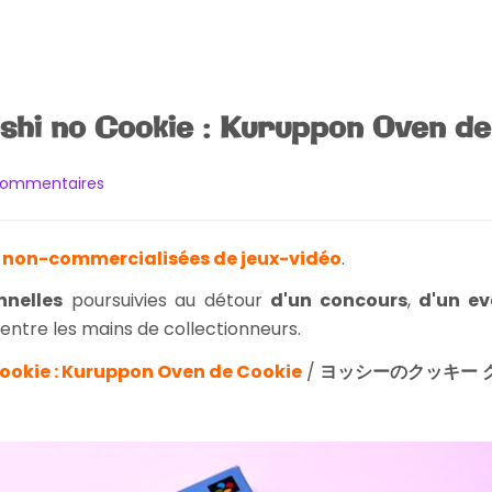
hi no Cookie : Kuruppon Oven d
sur
commentaires
[Striptease]
Yoshi
 non-commercialisées de jeux-vidéo
.
no
Cookie
nnelles
poursuivies au détour
d'un concours
,
d'un e
:
r entre les mains de collectionneurs.
Kuruppon
Oven
ookie : Kuruppon Oven de Cookie
/
ヨッシーのクッキー 
de
Cookie