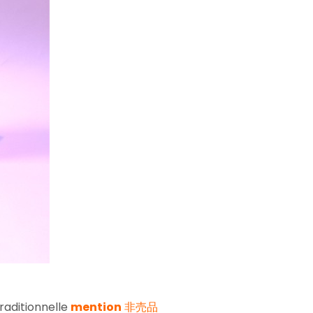
raditionnelle
mention
非売品