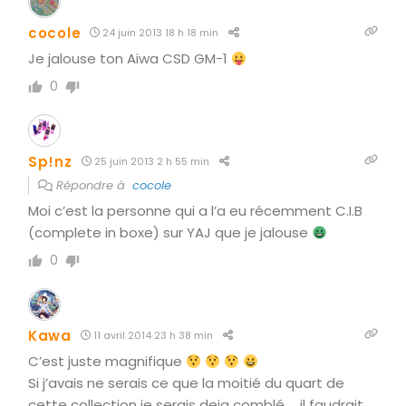
cocole
24 juin 2013 18 h 18 min
Je jalouse ton Aiwa CSD GM-1
0
Sp!nz
25 juin 2013 2 h 55 min
Répondre à
cocole
Moi c’est la personne qui a l’a eu récemment C.I.B
(complete in boxe) sur YAJ que je jalouse
0
Kawa
11 avril 2014 23 h 38 min
C’est juste magnifique
Si j’avais ne serais ce que la moitié du quart de
cette collection je serais deja comblé … il faudrait