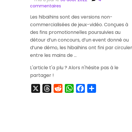
sur
commentaires
[Striptease]
Les hibaihins sont des versions non-
commercialisées de jeux-vidéo. Conçues à
Yoshi
no
des fins promotionnelles poursuivies au
Cookie
détour d’un concours, d’un event donné ou
:
d’une démo, les hibaihins ont fini par circule
Kuruppon
entre les mains de …
Oven
de
L'article t'a plu ? Alors n'hésite pas à le
Cookie
partager !
X
Threads
Reddit
WhatsApp
Facebook
Partager