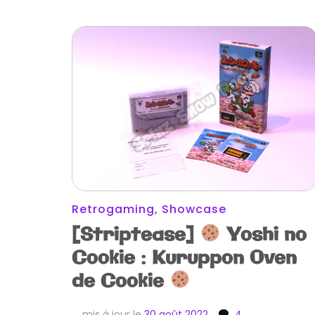
Retrogaming
,
Showcase
[Striptease]
Yoshi no
Cookie : Kuruppon Oven
de Cookie
mis à jour le
30 août 2022
4