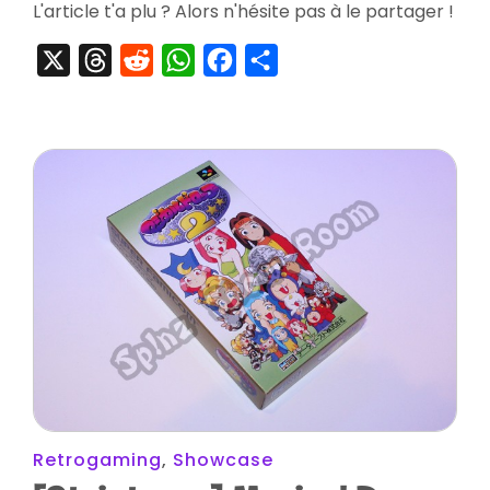
L'article t'a plu ? Alors n'hésite pas à le partager !
Nihon
Presents
X
Threads
Reddit
WhatsApp
Facebook
Partager
Retrogaming
,
Showcase