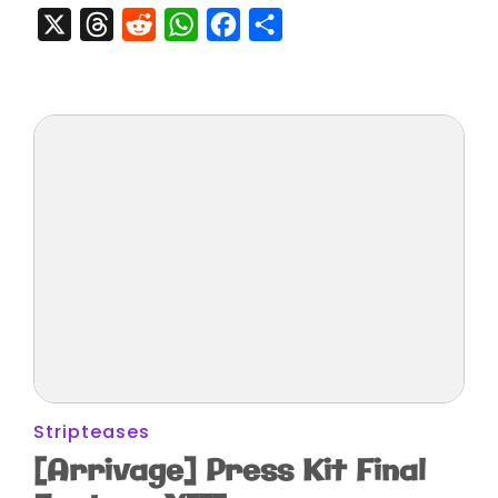
The
X
Threads
Reddit
WhatsApp
Facebook
Partager
End
&
Séance
Dédicac
Stripteases
[Arrivage] Press Kit Final