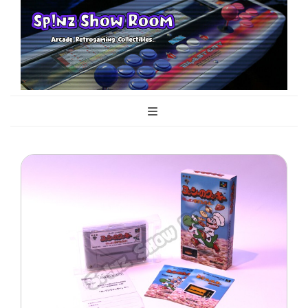
Sp!nz Show
Arcade, Retrogaming, Collectibles
Room