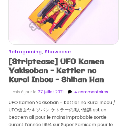
Retrogaming
,
Showcase
[Striptease] UFO Kamen
Yakisoban – Kettler no
Kuroi Inbou – Shihan Han
sur
mis à jour le
27 juillet 2021
4 commentaires
[Striptea
UFO Kamen Yakisoban – Kettler no Kuroi Inbou /
UFO
UFO仮面ヤキソバン ケトラーの黒い陰謀 est un
Kamen
Yakisoba
beat’em all pour le moins improbable sortie
–
durant l’année 1994 sur Super Famicom pour le