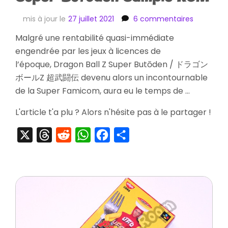
sur
mis à jour le
27 juillet 2021
6 commentaires
[Striptea
Malgré une rentabilité quasi-immédiate
Dragon
engendrée par les jeux à licences de
Ball
Z
l’époque, Dragon Ball Z Super Butōden / ドラゴン
Super
ボールZ 超武闘伝 devenu alors un incontournable
Butōden
de la Super Famicom, aura eu le temps de …
Sample
ROM
L'article t'a plu ? Alors n'hésite pas à le partager !
X
Threads
Reddit
WhatsApp
Facebook
Partager