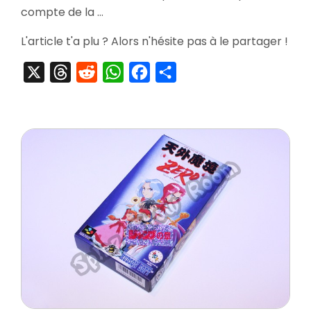
Kettler
compte de la …
no
Kuroi
L'article t'a plu ? Alors n'hésite pas à le partager !
Inbou
–
X
Threads
Reddit
WhatsApp
Facebook
Partager
Shihan
Han