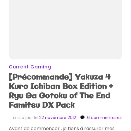
Current Gaming
[Précommande] Yakuza 4
Kuro Ichiban Box Edition +
Ryu Ga Gotoku of The End
Famitsu DX Pack
sur
mis à jour le
22 novembre 2012
6 commentaires
[Pr
Avant de commencer , je tiens à rassurer mes
Yak