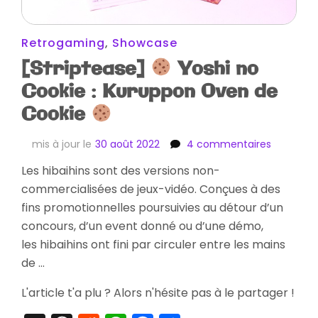
Retrogaming
,
Showcase
[Striptease]
Yoshi no
Cookie : Kuruppon Oven de
Cookie
sur
mis à jour le
30 août 2022
4 commentaires
[Striptea
Les hibaihins sont des versions non-
commercialisées de jeux-vidéo. Conçues à des
Yoshi
no
fins promotionnelles poursuivies au détour d’un
Cookie
concours, d’un event donné ou d’une démo,
:
les hibaihins ont fini par circuler entre les mains
Kuruppon
de …
Oven
de
L'article t'a plu ? Alors n'hésite pas à le partager !
Cookie