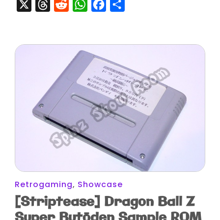
X
Threads
Reddit
WhatsApp
Facebook
Partager
Retrogaming
,
Showcase
[Striptease] Dragon Ball Z
Super Butōden Sample ROM