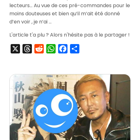
lecteurs… Au vue de ces pré-commandes pour le
4
Kuro
moins douteuses et bien qu’il m’ait été donné
Ichi
d’en voir , je n’ai …
Box
Editi
L'article t'a plu ? Alors n'hésite pas à le partager !
+
Ryu
X
Threads
Reddit
WhatsApp
Facebook
Partager
Ga
Got
of
The
End
Fami
DX
Pack