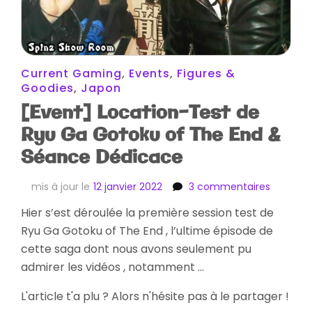
Current Gaming
,
Events
,
Figures &
Goodies
,
Japon
[Event] Location-Test de
Ryu Ga Gotoku of The End &
Séance Dédicace
sur
mis à jour le
12 janvier 2022
3 commentaires
[Event]
Hier s’est déroulée la première session test de
Location
Ryu Ga Gotoku of The End , l’ultime épisode de
Test
de
cette saga dont nous avons seulement pu
Ryu
admirer les vidéos , notamment …
Ga
Gotoku
L'article t'a plu ? Alors n'hésite pas à le partager !
of