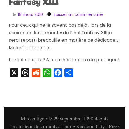
Fantasy XIII
sur
le
18 mars 2010
Laisser un commentaire
[Arrivage]
Pour ceux qui ne le savent pas déjà , lors de la
Press
« soirée de lancement » de Final Fantasy XIII je
Kit
Final
serai reparti bredouille en matière de dédicace…
Fantasy
Malgré cela cette …
XIII
L'article t'a plu ? Alors n'hésite pas à le partager !
X
Threads
Reddit
WhatsApp
Facebook
Partager
Mis en ligne le 29 septembre 1998 depuis
l'ordinateur du commissariat de Raccoon City | Press