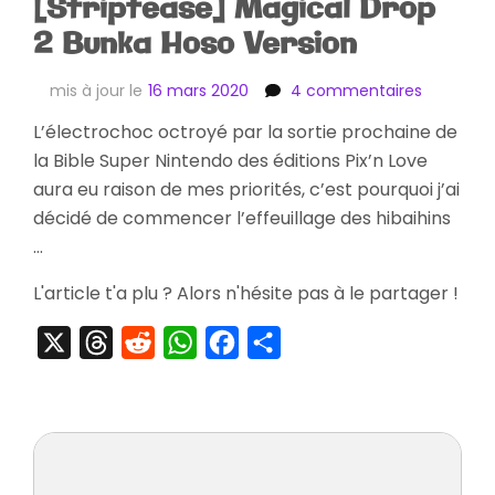
[Striptease] Magical Drop
2 Bunka Hoso Version
sur
mis à jour le
16 mars 2020
4 commentaires
[Striptea
L’électrochoc octroyé par la sortie prochaine de
Magical
la Bible Super Nintendo des éditions Pix’n Love
Drop
2
aura eu raison de mes priorités, c’est pourquoi j’ai
Bunka
décidé de commencer l’effeuillage des hibaihins
Hoso
…
Version
L'article t'a plu ? Alors n'hésite pas à le partager !
X
Threads
Reddit
WhatsApp
Facebook
Partager