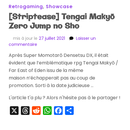
Retrogaming
,
Showcase
[Striptease] Tengai Makyō
Zero Jump no Sho
mis à jour le
27 juillet 2021
Laisser un
sur
commentaire
[Striptease]
Après Super Momotarō Densetsu DX, il était
Tengai
évident que l’emblématique rpg Tengai Makyō /
Makyō
Zero
Far East of Eden issu de la même
Jump
maison n’échapperait pas au coup de
no
promotion. Sorti à la date judicieuse …
Sho
L'article t'a plu ? Alors n'hésite pas à le partager !
X
Threads
Reddit
WhatsApp
Facebook
Partager