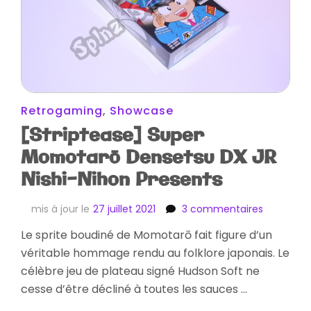
Retrogaming
,
Showcase
[Striptease] Super
Momotarō Densetsu DX JR
Nishi-Nihon Presents
sur
mis à jour le
27 juillet 2021
3 commentaires
[Stripteas
Le sprite boudiné de Momotarō fait figure d’un
Super
véritable hommage rendu au folklore japonais. Le
Momotar
Densetsu
célèbre jeu de plateau signé Hudson Soft ne
DX
cesse d’être décliné à toutes les sauces …
JR
Nishi-