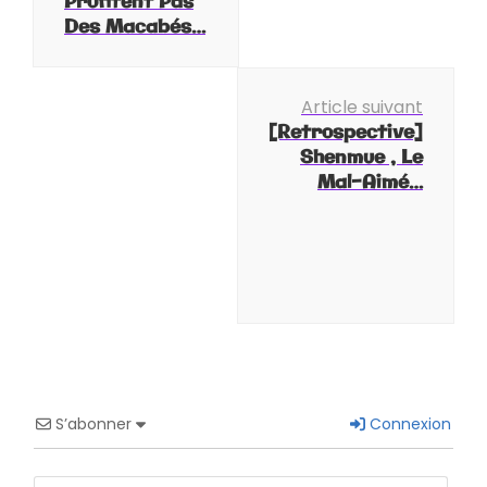
Profitent Pas
Des Macabés…
Article suivant
[Retrospective]
Shenmue , Le
Mal-Aimé…
S’abonner
Connexion