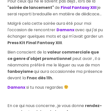
Pour ceux qui ne le savent pas déjà , lors de la
Final
"soirée de lancement"
de
Final Fantasy XIII
je
Fantasy
serai reparti bredouille en matière de dédicace...
XIII
Malgré cela cette soirée aura été pour moi
l'occasion de rencontrer
Damonx
avec qui j'ai pu
échanger quelques mots et qui m'avait garder un
Press Kit Final Fantasy XIII
.
Bien conscient de la
valeur commerciale que
ce genre d'objet promotionnel
peut avoir , il a
néanmoins préféré me le léguer au vue de mon
fanboyisme
qui aura occasionnée ma présence
devant la
Fnac dès 11h.
Damonx
si tu nous regardes
En ce qui nous concerne , je vous donne
rendez-