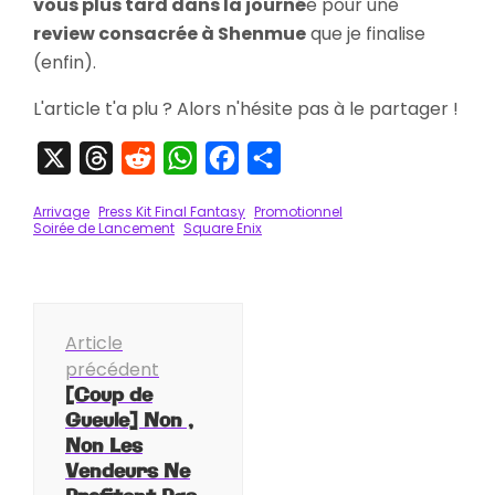
vous plus tard dans la journé
e pour une
review consacrée à Shenmue
que je finalise
(enfin).
L'article t'a plu ? Alors n'hésite pas à le partager !
X
Threads
Reddit
WhatsApp
Facebook
Partager
Arrivage
Press Kit Final Fantasy
Promotionnel
Soirée de Lancement
Square Enix
Navigation
Article
d'article
précédent
[Coup de
Gueule] Non ,
Non Les
Vendeurs Ne