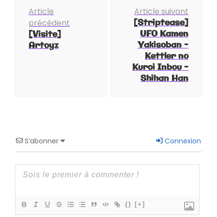
Navigation
Article
Article suivant
d'article
[Striptease]
précédent
UFO Kamen
[Visite]
Yakisoban –
Artoyz
Kettler no
Kuroi Inbou –
Shihan Han
S’abonner
Connexion
{}
[+]