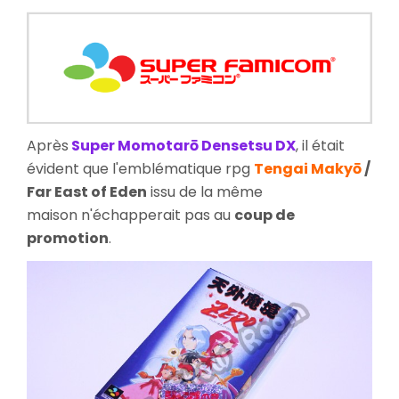
Makyō
Zero
Jump
no
Sho
Après
Super Momotarō Densetsu DX
, il était
évident que l'emblématique rpg
Tengai Makyō
/
Far East of Eden
issu de la même
maison n'échapperait pas au
coup de
promotion
.