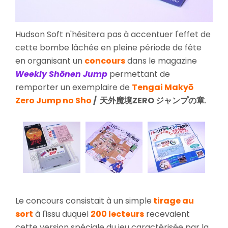
Hudson Soft n'hésitera pas à accentuer l'effet de
cette bombe lâchée en pleine période de fête
en organisant un
concours
dans le magazine
Weekly Shōnen Jump
permettant de
remporter un exemplaire de
Tengai Makyō
Zero Jump no Sho
/ 天外魔境ZERO ジャンプの章
.
Le concours consistait à un simple
tirage au
sort
à l'issu duquel
200 lecteurs
recevaient
cette version spéciale du jeu caractérisée par la