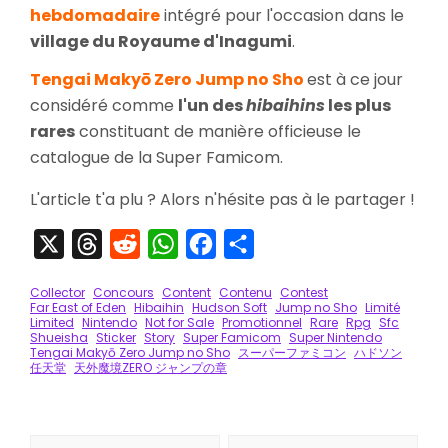
hebdomadaire
intégré pour l'occasion dans le
village du Royaume d'Inagumi
.
Tengai Makyō Zero Jump no Sho
est à ce jour
considéré comme
l'un des
hibaihins
les plus
rares
constituant de manière officieuse le
catalogue de la Super Famicom.
L'article t'a plu ? Alors n'hésite pas à le partager !
X
Threads
Reddit
WhatsApp
Facebook
Partager
Collector
Concours
Content
Contenu
Contest
Far East of Eden
Hibaihin
Hudson Soft
Jump no Sho
Limité
Limited
Nintendo
Not for Sale
Promotionnel
Rare
Rpg
Sfc
Shueisha
Sticker
Story
Super Famicom
Super Nintendo
Tengai Makyō Zero Jump no Sho
スーパーファミコン
ハドソン
任天堂
天外魔境ZERO ジャンプの章