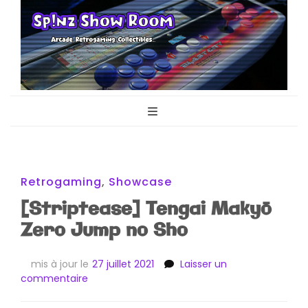
Sp!nz Show
Arcade, Retrogaming, Collectibles
Room
Retrogaming
,
Showcase
[Striptease] Tengai Makyō
Zero Jump no Sho
mis à jour le
27 juillet 2021
Laisser un
sur
commentaire
[Striptease]
Tengai