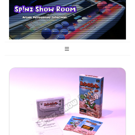
Sp!nz Show
Arcade, Retrogaming, Collectibles
Room