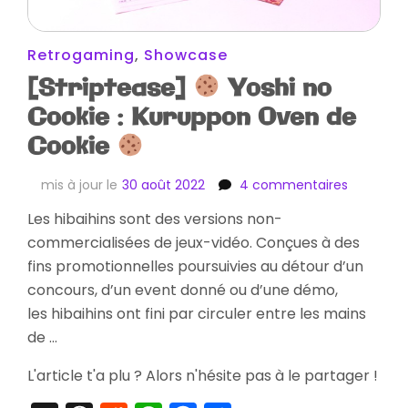
Retrogaming
,
Showcase
[Striptease]
Yoshi no
Cookie : Kuruppon Oven de
Cookie
sur
mis à jour le
30 août 2022
4 commentaires
[Striptea
Les hibaihins sont des versions non-
commercialisées de jeux-vidéo. Conçues à des
Yoshi
no
fins promotionnelles poursuivies au détour d’un
Cookie
concours, d’un event donné ou d’une démo,
:
les hibaihins ont fini par circuler entre les mains
Kuruppon
de …
Oven
de
L'article t'a plu ? Alors n'hésite pas à le partager !
Cookie