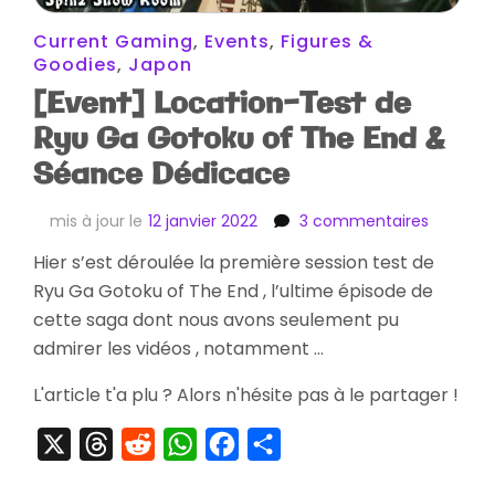
Current Gaming
,
Events
,
Figures &
Goodies
,
Japon
[Event] Location-Test de
Ryu Ga Gotoku of The End &
Séance Dédicace
sur
mis à jour le
12 janvier 2022
3 commentaires
[Event]
Hier s’est déroulée la première session test de
Location
Ryu Ga Gotoku of The End , l’ultime épisode de
Test
de
cette saga dont nous avons seulement pu
Ryu
admirer les vidéos , notamment …
Ga
Gotoku
L'article t'a plu ? Alors n'hésite pas à le partager !
of
The
X
Threads
Reddit
WhatsApp
Facebook
Partager
End
&