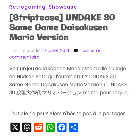
Retrogaming
,
Showcase
[Striptease] UNDAKE 30
Same Game Daisakusen
Mario Version
mis à jour le
27 juillet 2021
Laisser un
sur
commentaire
[Striptease]
Voir un jeu de la licence Mario estampillé du logo
UNDAKE
de Hudson Soft, qui l’aurait crut ? UNDAKE 30
30
Same
Same Game Daisakusen Mario Version / UNDAKE
Game
30 鮫亀大作戦 マリオバージョン (same pour requin,
Daisakusen
…
Mario
Version
L'article t'a plu ? Alors n'hésite pas à le partager !
X
Threads
Reddit
WhatsApp
Facebook
Partager