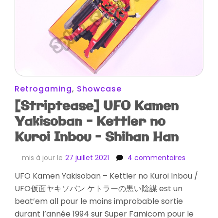
Retrogaming
,
Showcase
[Striptease] UFO Kamen
Yakisoban – Kettler no
Kuroi Inbou – Shihan Han
sur
mis à jour le
27 juillet 2021
4 commentaires
[Striptea
UFO Kamen Yakisoban – Kettler no Kuroi Inbou /
UFO
UFO仮面ヤキソバン ケトラーの黒い陰謀 est un
Kamen
Yakisoba
beat’em all pour le moins improbable sortie
–
durant l’année 1994 sur Super Famicom pour le