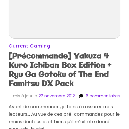
Current Gaming
[Précommande] Yakuza 4
Kuro Ichiban Box Edition +
Ryu Ga Gotoku of The End
Famitsu DX Pack
sur
mis à jour le
22 novembre 2012
6 commentaires
[Pr
Avant de commencer , je tiens à rassurer mes
Yak
lecteurs… Au vue de ces pré-commandes pour le
4
Kuro
moins douteuses et bien qu’il m’ait été donné
Ichi