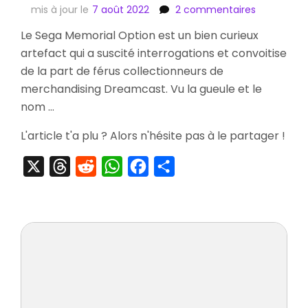
sur
mis à jour le
7 août 2022
2 commentaires
[Striptease
Le Sega Memorial Option est un bien curieux
artefact qui a suscité interrogations et convoitise
Sega
Memorial
de la part de férus collectionneurs de
Option
merchandising Dreamcast. Vu la gueule et le
nom …
L'article t'a plu ? Alors n'hésite pas à le partager !
X
Threads
Reddit
WhatsApp
Facebook
Partager