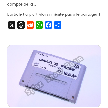
Kettler
compte de la …
no
Kuroi
L'article t'a plu ? Alors n'hésite pas à le partager !
Inbou
–
X
Threads
Reddit
WhatsApp
Facebook
Partager
Shihan
Han