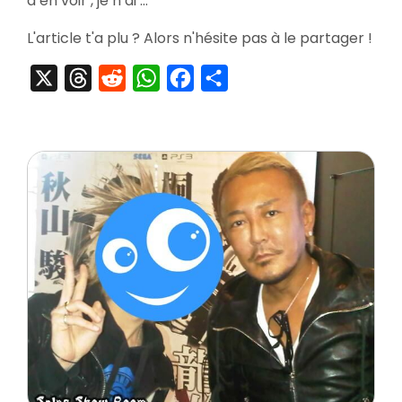
d’en voir , je n’ai …
Box
Editi
L'article t'a plu ? Alors n'hésite pas à le partager !
+
Ryu
X
Threads
Reddit
WhatsApp
Facebook
Partager
Ga
Got
of
The
End
Fami
DX
Pack