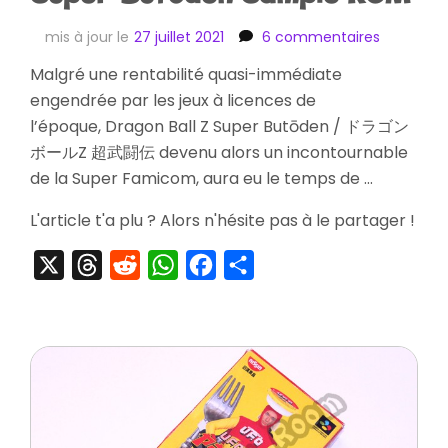
sur
mis à jour le
27 juillet 2021
6 commentaires
[Striptea
Malgré une rentabilité quasi-immédiate
Dragon
engendrée par les jeux à licences de
Ball
Z
l’époque, Dragon Ball Z Super Butōden / ドラゴン
Super
ボールZ 超武闘伝 devenu alors un incontournable
Butōden
de la Super Famicom, aura eu le temps de …
Sample
ROM
L'article t'a plu ? Alors n'hésite pas à le partager !
X
Threads
Reddit
WhatsApp
Facebook
Partager