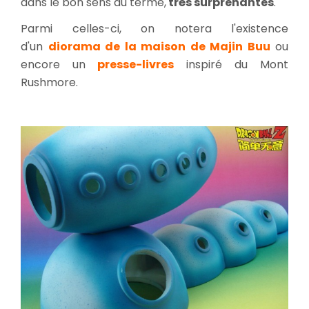
dans le bon sens du terme,
très surprenantes
.
Parmi celles-ci, on notera l'existence
d'un
diorama de la maison de Majin Buu
ou
encore un
presse-livres
inspiré du Mont
Rushmore.