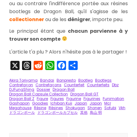
ou au contraire l'indifférence portée aux résines
bootlegs de Dragon Ball, qu'il s'agisse de les
collectionner
ou de les
dénigrer
, importe peu.
Le principal étant que
chacun parvienne à y
trouver son compte
L'article t'a plu ? Alors n'hésite pas à le partager !
X
Threads
Reddit
WhatsApp
Facebook
Partager
Akira Toriyama
Bandai
Banpresto
Bootleg
Bootlegs
Contrefaçon
Contrefaçons
Counterfeit
Counterfeits
Dbz
DJFungShing
Dossier
Dragon Ball
Dragon Ball Capsule Collection
Dragon Ball GT
Dragon Ball Z
Figure
Figures
Figurine
Figurines
Funimation
Gashapon
Goodies
Ichiban Kuji
Japan
Japon
Mcr
Megahouse
Résine
Résines
Shokugan
Shonen
Sofubi
Vkh
ドラゴンボール
ドラゴンボールカプセル
其他
鳥山 明