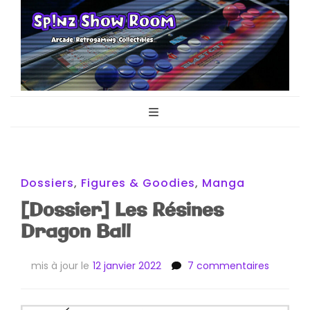
Sp!nz Show
Arcade, Retrogaming, Collectibles
Room
Dossiers
,
Figures & Goodies
,
Manga
[Dossier] Les Résines
Dragon Ball
sur
mis à jour le
12 janvier 2022
7 commentaires
[Dossier
Les
Résines