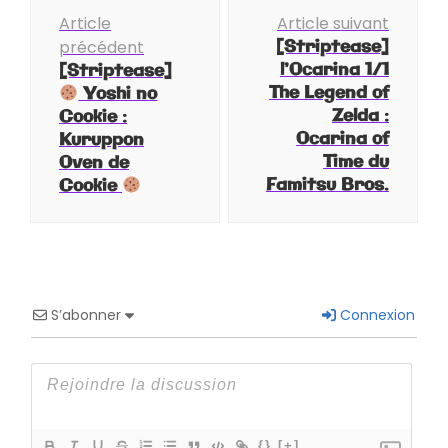
Navigation
Article
Article suivant
d'article
[Striptease]
précédent
l’Ocarina 1/1
[Striptease]
The Legend of
Yoshi no
Zelda :
Cookie :
Ocarina of
Kuruppon
Time du
Oven de
Famitsu Bros.
Cookie
S’abonner
Connexion
{}
[+]