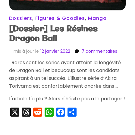
Dossiers
,
Figures & Goodies
,
Manga
[Dossier] Les Résines
Dragon Ball
sur
mis à jour le
12 janvier 2022
7 commentaires
[Dossier
Rares sont les séries ayant atteint la longévité
Les
de Dragon Ball et beaucoup sont les candidats
Résines
Dragon
aspirant à un tel succès. L’illustre série d’Akira
Ball
Toriyama est confortablement ancrée dans …
L'article t'a plu ? Alors n'hésite pas à le partager !
X
Threads
Reddit
WhatsApp
Facebook
Partager