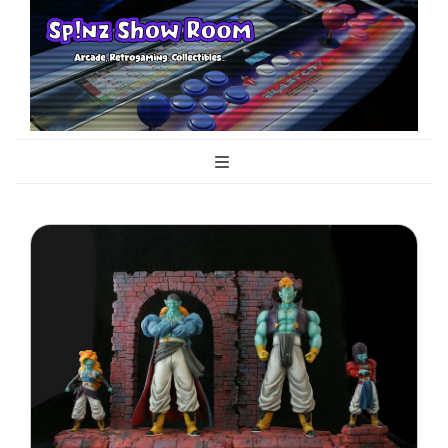
Sp!nz Show
Arcade, Retrogaming, Collectibles
Room