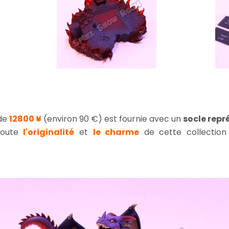
 de
12800
¥
(environ 90 €)
est fournie avec un
socle repr
 toute
l'originalité
et
le charme
de cette collectio