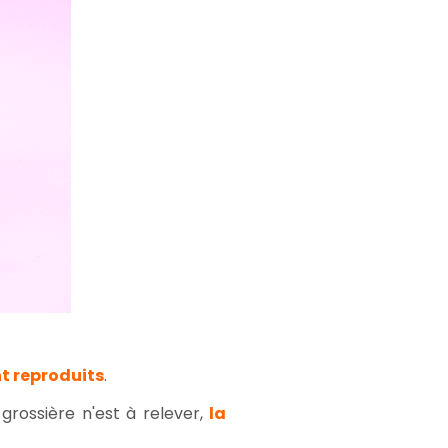
t reproduits
.
 grossière n'est à relever,
la