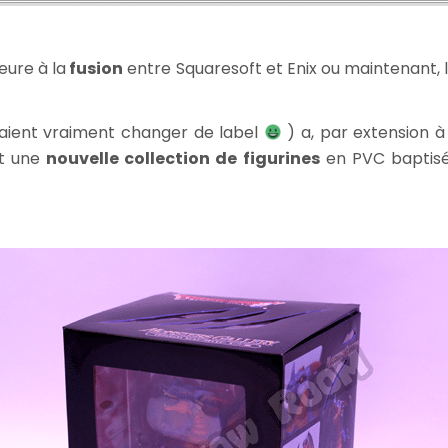
/
Dragon
Lord
ieure à la
fusion
entre Squaresoft et Enix ou maintenant, 
raient vraiment changer de label
) a, par extension
it une
nouvelle collection de figurines
en PVC baptis