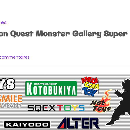
ses
on Quest Monster Gallery Super 
sur
 commentaires
[Striptease]
Dragon
Quest
Monster
Gallery
Super
HG
Figure
:
Ryu-
Oh