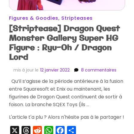
Figures & Goodies
,
Stripteases
[Striptease] Dragon Quest
Monster Gallery Super HG
Figure : Ryu-Oh / Dragon
Lord
sur
mis à jour le
12 janvier 2022
8 commentaires
[Stripte
Qu’il s’agisse de la période antérieure à la fusion
Dragon
entre Squaresoft et Enix ou maintenant, les
Quest
Monster
figurines de Dragon Quest continuent de sortir à
Gallery
foison. La branche SQEX Toys (ils …
Super
HG
L'article t'a plu ? Alors n'hésite pas à le partager !
Figure
:
X
Threads
Reddit
WhatsApp
Facebook
Partager
Ryu-