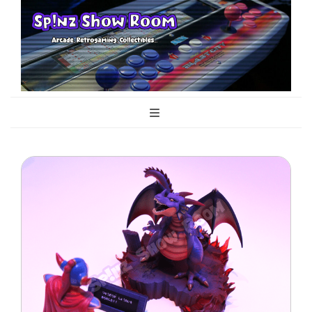
Sp!nz Show
Arcade, Retrogaming, Collectibles
Room