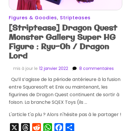
Figures & Goodies
,
Stripteases
[Striptease] Dragon Quest
Monster Gallery Super HG
Figure : Ryu-Oh / Dragon
Lord
sur
mis à jour le
12 janvier 2022
8 commentaires
[Stripte
Qu’il s’agisse de la période antérieure à la fusion
Dragon
entre Squaresoft et Enix ou maintenant, les
Quest
Monster
figurines de Dragon Quest continuent de sortir à
Gallery
foison. La branche SQEX Toys (ils …
Super
HG
L'article t'a plu ? Alors n'hésite pas à le partager !
Figure
:
X
Threads
Reddit
WhatsApp
Facebook
Partager
Ryu-