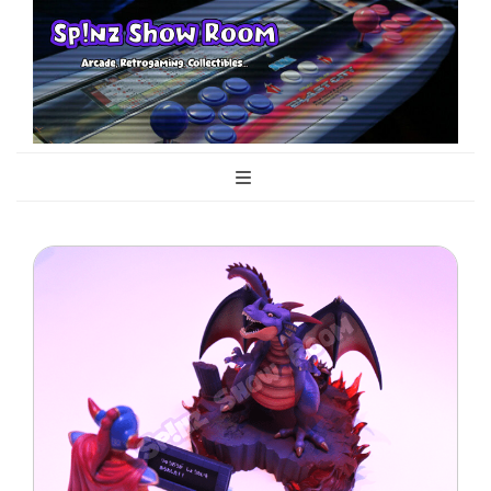
Sp!nz Show
Arcade, Retrogaming, Collectibles
Room