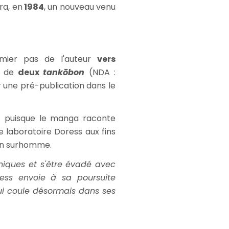
ra, en
1984
, un nouveau venu
mier pas de l'auteur
vers
n de
deux
t
ankōbon
(NDA :
r une pré-publication dans le
n
puisque le manga raconte
e laboratoire Doress aux fins
 en surhomme.
chiques et s'être évadé avec
ress envoie à sa poursuite
qui coule désormais dans ses