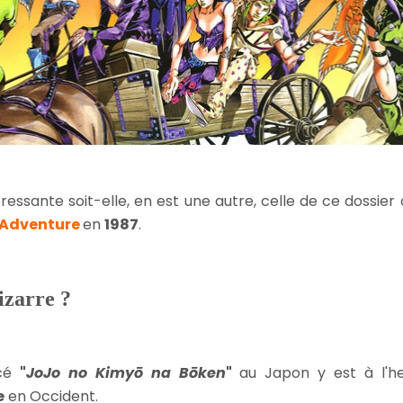
ntéressante soit-elle, en est une autre, celle de ce dossi
e Adventure
en
1987
.
izarre ?
ncé
"
JoJo no Kimyō na Bōken
"
au Japon y est à l'he
e
en Occident.