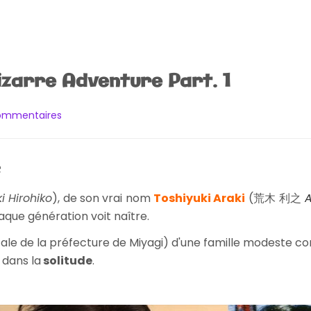
izarre Adventure Part. 1
sur
commentaires
[Dossier]
JoJo’s
Bizarre
e
Adventure
Part.
i Hirohiko
), de son vrai nom
Toshiyuki Araki
(
荒木 利之
A
1
aque génération voit naître.
ale de la préfecture de Miyagi) d'une famille modeste c
 dans la
solitude
.