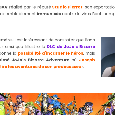
OAV
réalisé par le réputé
Studio Pierrot
, son exportati
vraisemblablement
immunisés
contre le virus Baoh comp
émère, il est intéressant de constater que Baoh
r ainsi que l'illustre le
DLC de JoJo's Bizarre
donne la
possibilité
d'incarner le héros
, mais
nimé JoJo's Bizarre Adventure
où
Joseph
e lire les aventures de son prédecesseur
.