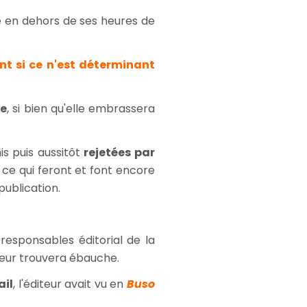
re en dehors de ses heures de
nt si ce n'est déterminant
ne
, si bien qu'elle embrassera
s puis aussitôt
rejetées par
ce qui feront et font encore
publication.
 responsables éditorial de la
uteur trouvera ébauche.
ail
, l'éditeur avait vu en
Buso