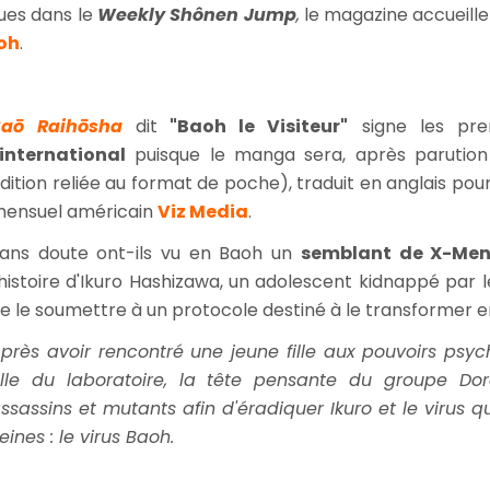
rues dans le
Weekly Shônen Jump
,
le magazine accueille
oh
.
Baō Raihōsha
dit
"Baoh le Visiteur"
signe les pre
'international
puisque le manga sera, après parutio
dition reliée au format de poche), traduit en anglais pou
ensuel américain
Viz Media
.
ans doute ont-ils vu en Baoh un
semblant de X-Me
'histoire d'Ikuro Hashizawa, un adolescent kidnappé par l
e le soumettre à un protocole destiné à le transformer
près avoir rencontré une jeune fille aux pouvoirs psy
lle du laboratoire, la tête pensante du groupe Do
ssassins et mutants afin d'éradiquer Ikuro et le virus 
eines : le virus Baoh.