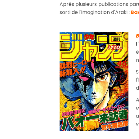
Après plusieurs publications pa
sorti de l'imagination d'Araki :
Ba
l
é
m
S
l
d
A
e
a
v