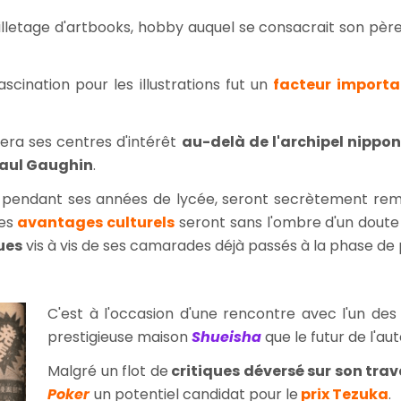
euilletage d'artbooks, hobby auquel se consacrait son pè
fascination pour les illustrations fut un
facteur importa
rtera ses centres d'intérêt
au-delà de l'archipel nippo
aul Gaughin
.
és pendant ses années de lycée, seront secrètement remi
ses
avantages culturels
seront sans l'ombre d'un doute 
ues
vis à vis de ses camarades déjà passés à la phase de 
C'est à l'occasion d'une rencontre avec l'un des
prestigieuse maison
Shueisha
que le futur de l'a
Malgré un flot de
critiques déversé sur son trav
Poker
un potentiel candidat pour le
prix Tezuka
.