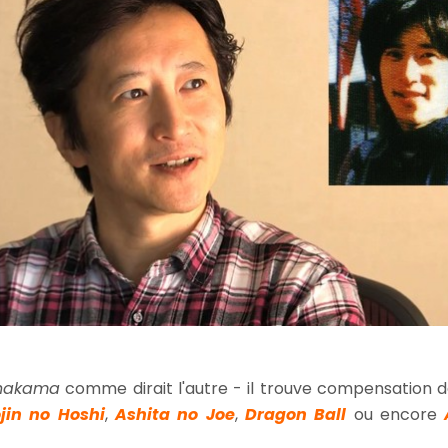
nakama
comme dirait l'autre - il trouve compensation 
jin no Hoshi
,
Ashita no Joe
,
Dragon Ball
ou encore