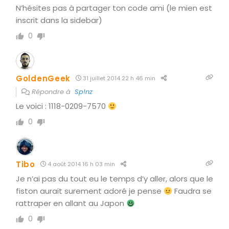
N’hésites pas à partager ton code ami (le mien est
inscrit dans la sidebar)
0
GoldenGeek
31 juillet 2014 22 h 46 min
Répondre à
Sp!nz
Le voici : 1118-0209-7570
0
Tibo
4 août 2014 16 h 03 min
Je n’ai pas du tout eu le temps d’y aller, alors que le
fiston aurait surement adoré je pense
Faudra se
rattraper en allant au Japon
0