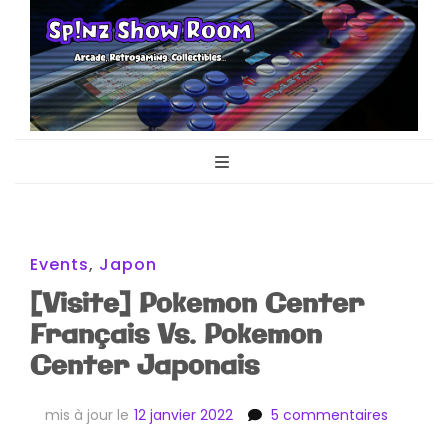
Sp!nz Show
Arcade, Retrogaming, Collectibles
Room
Events
,
Japon
[Visite] Pokemon Center
Français Vs. Pokemon
Center Japonais
sur
mis à jour le
12 janvier 2022
5 commentaires
[Visite]