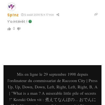
Sp!nz
5 août 2014 15 h 17 min
Y’a intérêt !
0
Mis en ligne le 29 septembre 1998 depuis
l'ordinateur du commissariat de Raccoon City | Press
Up, Up, Down, Down, Left, Right, Left, Right, B, A
| "What is a man ? A miserable little pile of secrets
!" Kozuki Oden vit : 煮えてなんぼの... おでんに