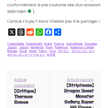
conformément à une coutume née d'un amusant
quiproquo
).
L'article t'a plu ? Alors n'hésite pas à le partager !
X
Threads
Reddit
WhatsApp
Facebook
Partager
Collectibles
Evenement
Event
France
Gamefreak
Goodies
Japan
Japon
Nintendo
Paris
Pokemon
Pokemon Center
Review
Shop
Store
Tokyo
Toys
ポケモン
ポケモンセンター
ポケモンセンタートウキョー
任天堂
Navigation
Article
Article suivant
d'article
[Striptease]
précédent
Dragon Quest
[Critique]
Monster
Thermae
Gallery Super
Romae
HG Figure :