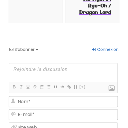
Ryu-Oh /
Dragon Lord
S’abonner
Connexion
{}
[+]
Nom
E-
mail
Site