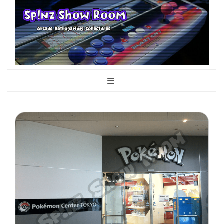
Sp!nz Show
Arcade, Retrogaming, Collectibles
Room