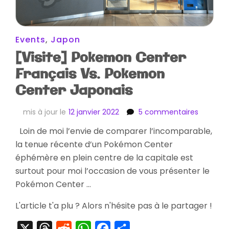
Events
,
Japon
[Visite] Pokemon Center
Français Vs. Pokemon
Center Japonais
sur
mis à jour le
12 janvier 2022
5 commentaires
[Visite]
Loin de moi l’envie de comparer l’incomparable,
Pokemo
la tenue récente d’un Pokémon Center
Center
Français
éphémère en plein centre de la capitale est
Vs.
surtout pour moi l’occasion de vous présenter le
Pokemo
Pokémon Center …
Center
Japonai
L'article t'a plu ? Alors n'hésite pas à le partager !
X
Threads
Reddit
WhatsApp
Facebook
Partager