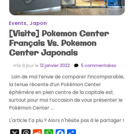
Events
,
Japon
[Visite] Pokemon Center
Français Vs. Pokemon
Center Japonais
sur
mis à jour le
12 janvier 2022
5 commentaires
[Visite]
Loin de moi l’envie de comparer l’incomparable,
Pokemo
la tenue récente d’un Pokémon Center
Center
Français
éphémère en plein centre de la capitale est
Vs.
surtout pour moi l’occasion de vous présenter le
Pokemo
Pokémon Center …
Center
Japonai
L'article t'a plu ? Alors n'hésite pas à le partager !
X
Threads
Reddit
WhatsApp
Facebook
Partager