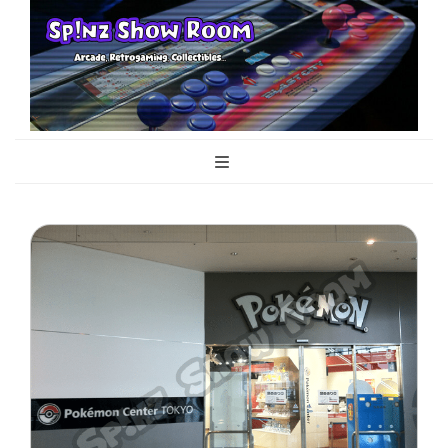
Sp!nz Show
Arcade, Retrogaming, Collectibles
Room