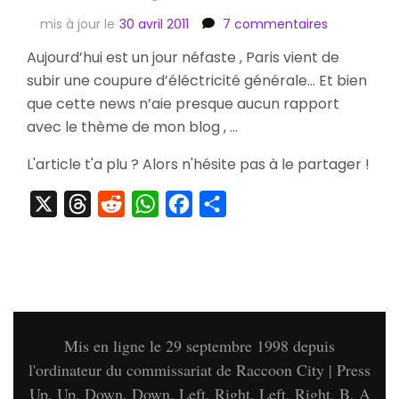
sur
mis à jour le
30 avril 2011
7 commentaires
Une
Aujourd’hui est un jour néfaste , Paris vient de
Coupure
subir une coupure d’éléctricité générale… Et bien
D'Electricit
à
que cette news n’aie presque aucun rapport
Echelle
avec le thème de mon blog , …
Régionale…
L'article t'a plu ? Alors n'hésite pas à le partager !
X
Threads
Reddit
WhatsApp
Facebook
Partager
Mis en ligne le 29 septembre 1998 depuis
l'ordinateur du commissariat de Raccoon City | Press
Up, Up, Down, Down, Left, Right, Left, Right, B, A