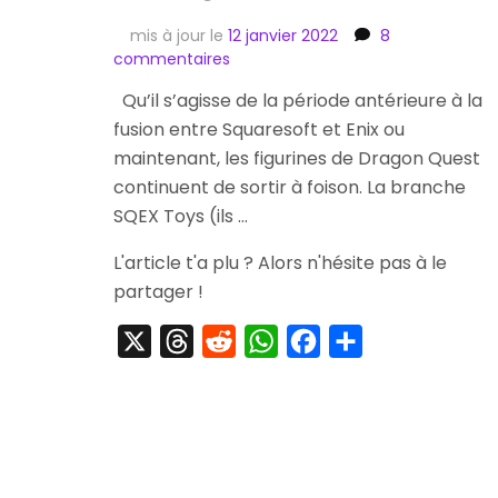
mis à jour le
12 janvier 2022
8
sur
commentaires
[Striptease]
Qu’il s’agisse de la période antérieure à la
Dragon
fusion entre Squaresoft et Enix ou
Quest
Monster
maintenant, les figurines de Dragon Quest
Gallery
continuent de sortir à foison. La branche
Super
SQEX Toys (ils …
HG
Figure
L'article t'a plu ? Alors n'hésite pas à le
:
partager !
Ryu-
Oh
/
X
Threads
Reddit
WhatsApp
Facebook
Partager
Dragon
Lord