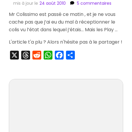
sur
mis à jour le
24 août 2010
5 commentaires
[Arrivage]
Mr Colissimo est passé ce matin , et je ne vous
Play
cache pas que j’ai eu du mal à réceptionner le
Arts
Kai
colis vu l’état dans lequel j’étais… Mais les Play …
Devil
May
L'article t'a plu ? Alors n'hésite pas à le partager !
Cry
4
X
Threads
Reddit
WhatsApp
Facebook
Partager
Dante
&
Nero