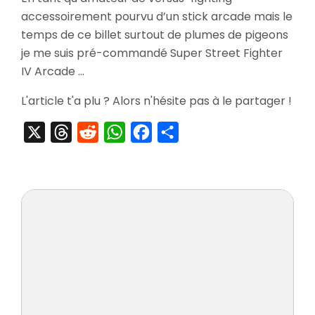
Super
accessoirement pourvu d’un stick arcade mais le
Street
Fighter
temps de ce billet surtout de plumes de pigeons
IV
je me suis pré-commandé Super Street Fighter
Arcade
IV Arcade …
Edition
E-
L'article t'a plu ? Alors n'hésite pas à le partager !
Capcom
Version
X
Threads
Reddit
WhatsApp
Facebook
Partager