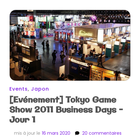
Events
,
Japon
[Evénement] Tokyo Game
Show 2011 Business Days –
Jour 1
sur
mis à jour le
16 mars 2020
20 commentaires
[Evénem