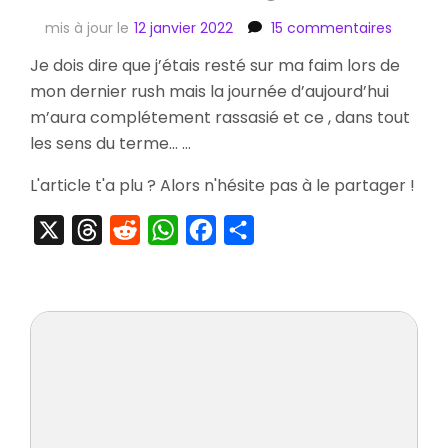
sur
mis à jour le
12 janvier 2022
15 commentaires
[Visite]
Je dois dire que j’étais resté sur ma faim lors de
Les
mon dernier rush mais la journée d’aujourd’hui
Gallerie
Nakano
m’aura complétement rassasié et ce , dans tout
Broadw
les sens du terme… …
Part
2
L'article t'a plu ? Alors n'hésite pas à le partager !
X
Threads
Reddit
WhatsApp
Facebook
Partager