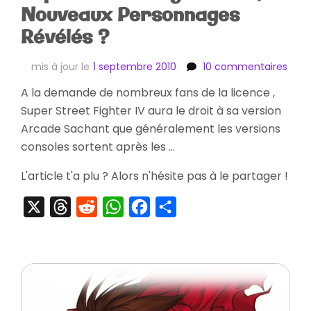
Nouveaux Personnages
Révélés ?
sur
mis à jour le
1 septembre 2010
10 commentaires
Supe
A la demande de nombreux fans de la licence ,
Stre
Super Street Fighter IV aura le droit à sa version
Fight
IV
Arcade Sachant que généralement les versions
,
consoles sortent après les …
2
Nouv
L'article t'a plu ? Alors n'hésite pas à le partager !
Pers
Révé
X
Threads
Reddit
WhatsApp
Facebook
Partager
?