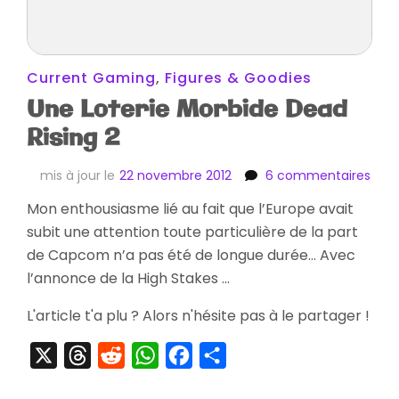
Current Gaming
,
Figures & Goodies
Une Loterie Morbide Dead
Rising 2
sur
mis à jour le
22 novembre 2012
6 commentaires
Une
Mon enthousiasme lié au fait que l’Europe avait
Lote
subit une attention toute particulière de la part
Morb
Dea
de Capcom n’a pas été de longue durée… Avec
Risin
l’annonce de la High Stakes …
2
L'article t'a plu ? Alors n'hésite pas à le partager !
X
Threads
Reddit
WhatsApp
Facebook
Partager