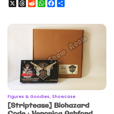
X
Threads
Reddit
WhatsApp
Facebook
Partager
Figures & Goodies
,
Showcase
[Striptease] Biohazard
Code : Veronica Ashford