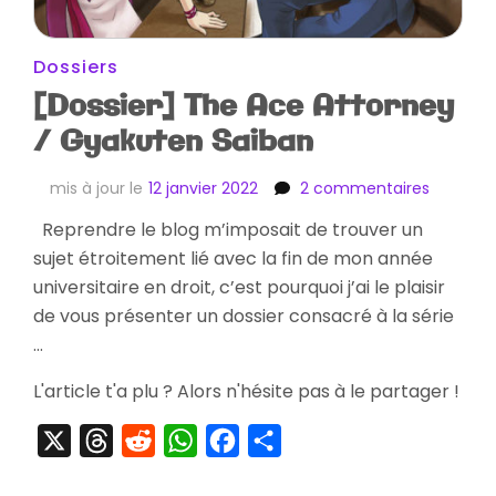
Dossiers
[Dossier] The Ace Attorney
/ Gyakuten Saiban
sur
mis à jour le
12 janvier 2022
2 commentaires
[Dossier
Reprendre le blog m’imposait de trouver un
The
sujet étroitement lié avec la fin de mon année
Ace
Attorney
universitaire en droit, c’est pourquoi j’ai le plaisir
/
de vous présenter un dossier consacré à la série
Gyakute
…
Saiban
L'article t'a plu ? Alors n'hésite pas à le partager !
X
Threads
Reddit
WhatsApp
Facebook
Partager