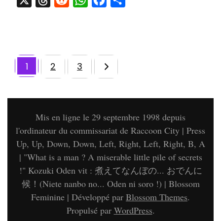
1
2
3
Page
Page
Pagination
Page
des
publications
Mis en ligne le 29 septembre 1998 depuis
l'ordinateur du commissariat de Raccoon City | Press
Up, Up, Down, Down, Left, Right, Left, Right, B, A
| "What is a man ? A miserable little pile of secrets
!" Kozuki Oden vit : 煮えてなんぼの... おでんに
候！(Niete nanbo no... Oden ni soro !) |
Blossom
Feminine | Développé par
Blossom Themes
.
Propulsé par
WordPress
.