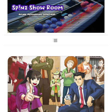
Sp!nz Show
Arcade, Retrogaming, Collectibles
Room