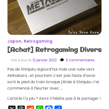
Japon
,
Retrogaming
[Achat] Retrogaming Divers
sur
mis à jour le
12 janvier 2022
6 commentaires
[Achat]
Pas de Shinjuku aujourd’hui mais une ruée vers
Retroga
Akihabara , et pourtant c’est pas faute d’avoir
Divers
sorti le pied du train lorsque j’étais à Shinjuku J’ai
commencé à fleurter avec …
L'article t'a plu ? Alors n'hésite pas à le partager !