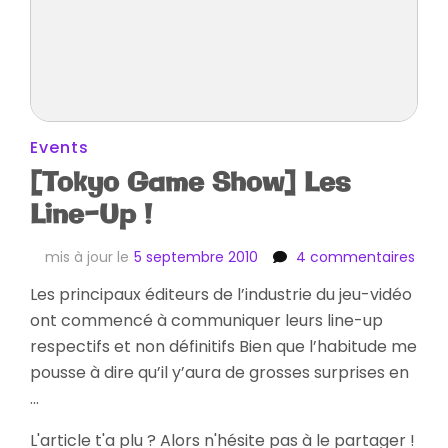
Events
[Tokyo Game Show] Les
Line-Up !
sur
mis à jour le
5 septembre 2010
4 commentaires
[Tok
Les principaux éditeurs de l’industrie du jeu-vidéo
Gam
ont commencé à communiquer leurs line-up
Sho
Les
respectifs et non définitifs Bien que l’habitude me
Line
pousse à dire qu’il y’aura de grosses surprises en
Up
…
!
L'article t'a plu ? Alors n'hésite pas à le partager !