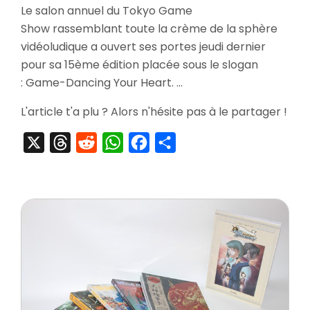
Le salon annuel du Tokyo Game
Tokyo
Show rassemblant toute la crème de la sphère
Game
Show
vidéoludique a ouvert ses portes jeudi dernier
2011
pour sa 15ème édition placée sous le slogan
Business
: Game-Dancing Your Heart. …
Days
–
L'article t'a plu ? Alors n'hésite pas à le partager !
Jour
1
X
Threads
Reddit
WhatsApp
Facebook
Partager