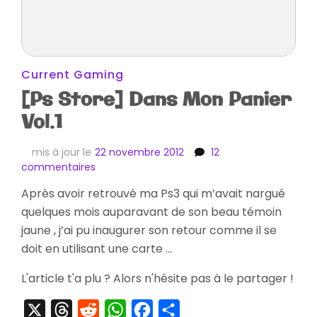
Current Gaming
[Ps Store] Dans Mon Panier
Vol.1
mis à jour le
22 novembre 2012
12
sur
commentaires
[Ps
Après avoir retrouvé ma Ps3 qui m’avait nargué
Store]
quelques mois auparavant de son beau témoin
Dans
Mon
jaune , j’ai pu inaugurer son retour comme il se
Panier
doit en utilisant une carte …
Vol.1
L'article t'a plu ? Alors n'hésite pas à le partager !
X
Threads
Reddit
WhatsApp
Facebook
Partager