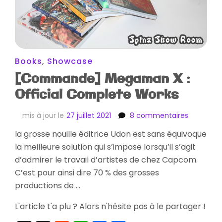
Books
,
Showcase
[Commande] Megaman X :
Official Complete Works
sur
mis à jour le
27 juillet 2021
8 commentaires
[Comman
la grosse nouille éditrice Udon est sans équivoque
Megama
la meilleure solution qui s’impose lorsqu’il s’agit
X
:
d’admirer le travail d’artistes de chez Capcom.
Official
C’est pour ainsi dire 70 % des grosses
Complet
productions de …
Works
L'article t'a plu ? Alors n'hésite pas à le partager !