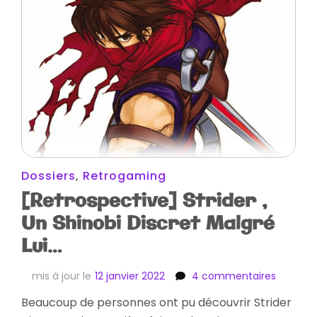
Dossiers
,
Retrogaming
[Retrospective] Strider ,
Un Shinobi Discret Malgré
Lui…
sur
mis à jour le
12 janvier 2022
4 commentaires
[Retrosp
Beaucoup de personnes ont pu découvrir Strider
Strider