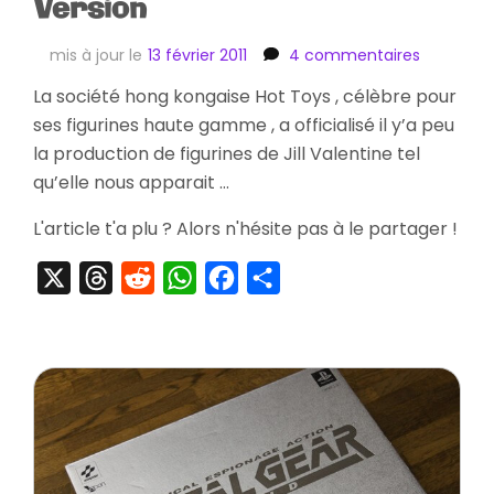
Version
sur
mis à jour le
13 février 2011
4 commentaires
[Précom
La société hong kongaise Hot Toys , célèbre pour
Hot
ses figurines haute gamme , a officialisé il y’a peu
Toys
Jill
la production de figurines de Jill Valentine tel
Valentine
qu’elle nous apparait …
Battlesuit
Version
L'article t'a plu ? Alors n'hésite pas à le partager !
X
Threads
Reddit
WhatsApp
Facebook
Partager