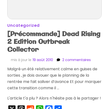
Uncategorized
[Précommande] Dead Rising
2 Edition Outbreak
Collector
sur
mis à jour le
19 août 2010
2 commentaires
[Précomm
Malgré un été relativement calme en guises de
Dead
sorties , je dois avouer que le planning de la
Rising
2
rentrée me fait saliver d’avance Et pour marquer
Edition
cette transition comme il …
Outbreak
Collector
L'article t'a plu ? Alors n'hésite pas à le partager !
X
Threads
Reddit
WhatsApp
Facebook
Partager