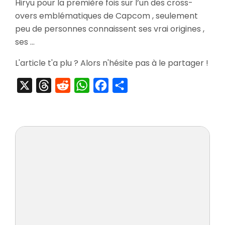
Hiryu pour la première fois sur l’un des cross-
,
Un
overs emblématiques de Capcom , seulement
Shinobi
peu de personnes connaissent ses vrai origines ,
Discret
ses …
Malgré
Lui…
L'article t'a plu ? Alors n'hésite pas à le partager !
X
Threads
Reddit
WhatsApp
Facebook
Partager