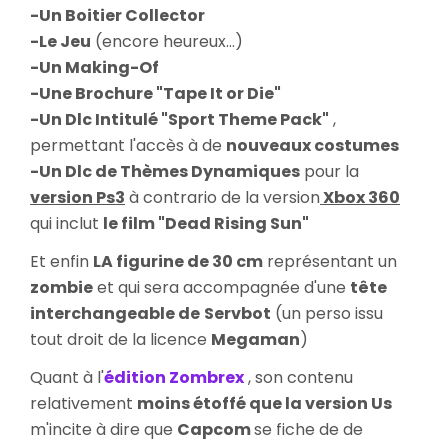
-Un Boitier Collector
-Le Jeu
(encore heureux...)
-Un Making-Of
-Une Brochure "Tape It or Die"
-Un Dlc Intitulé "Sport Theme Pack"
,
permettant l'accès à de
nouveaux costumes
-Un Dlc de Thèmes Dynamiques
pour la
version Ps3
à contrario de la version
Xbox 360
qui inclut
le film "Dead Rising Sun"
Et enfin
LA figurine de 30 cm
représentant un
zombie
et qui sera accompagnée d'une
tête
interchangeable de
Servbot
(un perso issu
tout droit de la licence
Megaman
)
Quant à l'
édition Zombrex
, son contenu
relativement
moins étoffé que la version Us
m'incite à dire que
Capcom
se fiche de de