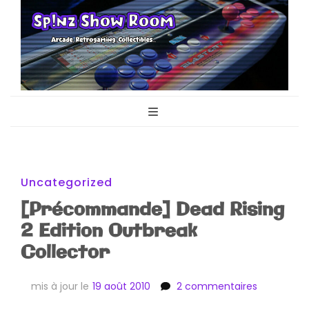
Sp!nz Show
Arcade, Retrogaming, Collectibles
Room
Uncategorized
[Précommande] Dead Rising
2 Edition Outbreak
Collector
sur
mis à jour le
19 août 2010
2 commentaires
[Précomm