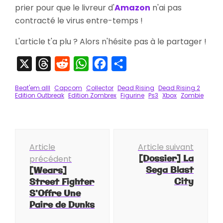
prier pour que le livreur d'
Amazon
n'ai pas
contracté le virus entre-temps !
L'article t'a plu ? Alors n'hésite pas à le partager !
X
Threads
Reddit
WhatsApp
Facebook
Partager
Beat'em alll
Capcom
Collector
Dead Rising
Dead Rising 2
Edition Outbreak
Edition Zombrex
Figurine
Ps3
Xbox
Zombie
Navigation
Article
Article suivant
d'article
[Dossier] La
précédent
Sega Blast
[Wears]
City
Street Fighter
S’Offre Une
Paire de Dunks