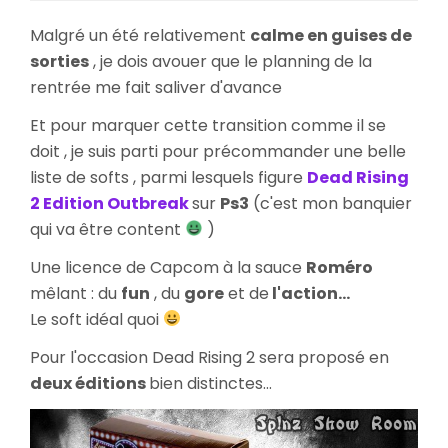
Dead
Rising
Malgré un été relativement
calme en guises de
2
sorties
, je dois avouer que le planning de la
Edition
rentrée me fait saliver d'avance
Outbreak
Collector
Et pour marquer cette transition comme il se
doit , je suis parti pour précommander une belle
liste de softs , parmi lesquels figure
Dead Rising
2 Edition Outbreak
sur
Ps3
(c'est mon banquier
qui va être content
)
Une licence de Capcom à la sauce
Roméro
mêlant : du
fun
, du
gore
et de
l'action...
Le soft idéal quoi
Pour l'occasion Dead Rising 2 sera proposé en
deux éditions
bien distinctes...