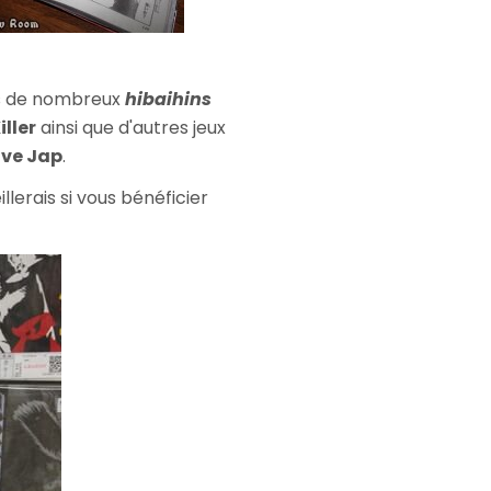
fs de nombreux
hibaihins
ller
ainsi que d'autres jeux
ive Jap
.
lerais si vous bénéficier