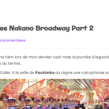
ries Nakano Broadway Part 2
sur
5 commentaires
[Visite]
Les
Galleries
ur ma faim lors de mon dernier rush mais la journée d'aujo
Nakano
s du terme...
Broadway
Part
d'aller à la salle de
Pachinko
où règne une cacophonie san
2