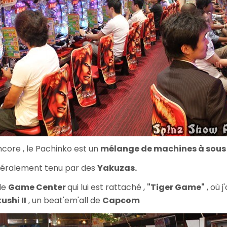
ncore , le Pachinko est un
mélange de machines à sous
néralement tenu par des
Yakuzas.
 le
Game Center
qui lui est rattaché ,
"Tiger Game"
, où 
shi II
, un beat'em'all de
Capcom