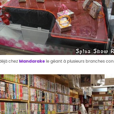
 déjà chez
Mandarake
le géant à plusieurs branches conn