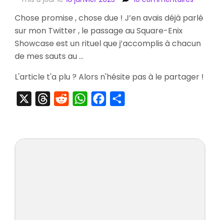
[Visite]
Chose promise , chose due ! J’en avais déjà parlé
Square
sur mon Twitter , le passage au Square-Enix
Enix
Showca
Showcase est un rituel que j’accomplis à chacun
de mes sauts au …
L'article t'a plu ? Alors n'hésite pas à le partager !
X
Threads
Reddit
WhatsApp
Facebook
Partager