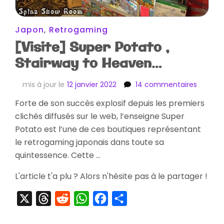
Japon
,
Retrogaming
[Visite] Super Potato ,
Stairway to Heaven…
sur
mis à jour le
12 janvier 2022
14 commentaires
[Visite]
Forte de son succès explosif depuis les premiers
Super
clichés diffusés sur le web, l’enseigne Super
Potato
,
Potato est l’une de ces boutiques représentant
Stairwa
le retrogaming japonais dans toute sa
to
quintessence. Cette …
Heaven
L'article t'a plu ? Alors n'hésite pas à le partager !
X
Threads
Reddit
WhatsApp
Facebook
Partager