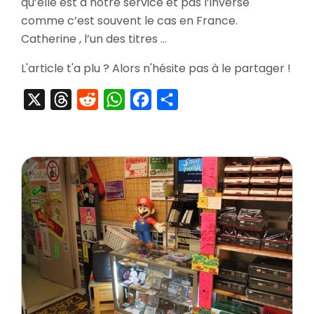
qu’elle est à nôtre service et pas l’inverse
Fami
DX
comme c’est souvent le cas en France.
Pac
Catherine , l’un des titres …
L'article t'a plu ? Alors n'hésite pas à le partager !
X
Threads
Reddit
WhatsApp
Facebook
Partager