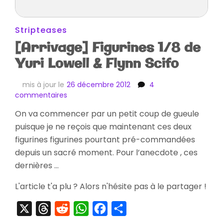
Stripteases
[Arrivage] Figurines 1/8 de
Yuri Lowell & Flynn Scifo
mis à jour le
26 décembre 2012
4
sur
commentaires
[Arrivage]
On va commencer par un petit coup de gueule
Figurines
puisque je ne reçois que maintenant ces deux
1/8
de
figurines figurines pourtant pré-commandées
Yuri
depuis un sacré moment. Pour l’anecdote , ces
Lowell
dernières …
&
Flynn
L'article t'a plu ? Alors n'hésite pas à le partager !
Scifo
X
Threads
Reddit
WhatsApp
Facebook
Partager