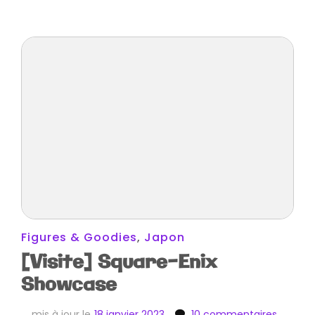
Figures & Goodies
,
Japon
[Visite] Square-Enix
Showcase
sur
mis à jour le
18 janvier 2023
10 commentaires