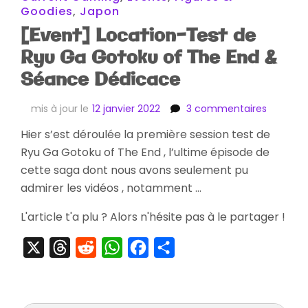
Goodies
,
Japon
[Event] Location-Test de
Ryu Ga Gotoku of The End &
Séance Dédicace
sur
mis à jour le
12 janvier 2022
3 commentaires
[Event]
Hier s’est déroulée la première session test de
Location
Ryu Ga Gotoku of The End , l’ultime épisode de
Test
de
cette saga dont nous avons seulement pu
Ryu
admirer les vidéos , notamment …
Ga
Gotoku
L'article t'a plu ? Alors n'hésite pas à le partager !
of
The
X
Threads
Reddit
WhatsApp
Facebook
Partager
End
&
Séance
Dédicac