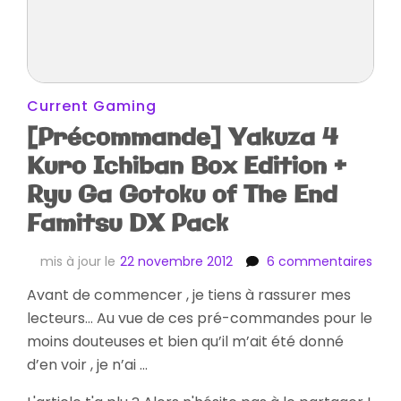
Current Gaming
[Précommande] Yakuza 4
Kuro Ichiban Box Edition +
Ryu Ga Gotoku of The End
Famitsu DX Pack
sur
mis à jour le
22 novembre 2012
6 commentaires
[Pr
Avant de commencer , je tiens à rassurer mes
Yak
lecteurs… Au vue de ces pré-commandes pour le
4
Kuro
moins douteuses et bien qu’il m’ait été donné
Ichi
d’en voir , je n’ai …
Box
Editi