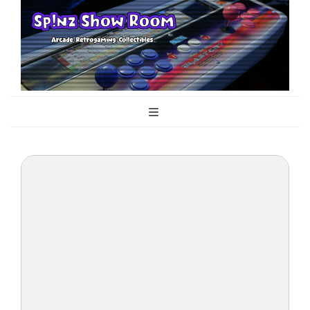
Sp!nz Show
Arcade, Retrogaming, Collectibles
Room