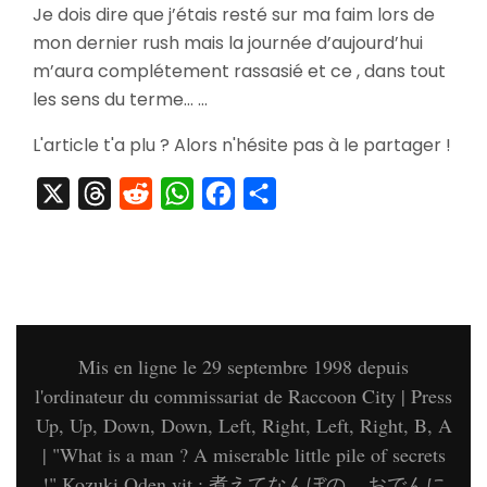
Je dois dire que j’étais resté sur ma faim lors de
Les
mon dernier rush mais la journée d’aujourd’hui
Gallerie
Nakano
m’aura complétement rassasié et ce , dans tout
Broadw
les sens du terme… …
Part
2
L'article t'a plu ? Alors n'hésite pas à le partager !
X
Threads
Reddit
WhatsApp
Facebook
Partager
Mis en ligne le 29 septembre 1998 depuis
l'ordinateur du commissariat de Raccoon City | Press
Up, Up, Down, Down, Left, Right, Left, Right, B, A
| "What is a man ? A miserable little pile of secrets
!" Kozuki Oden vit : 煮えてなんぼの... おでんに