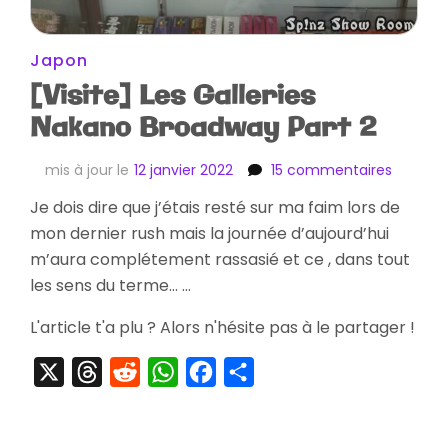
Japon
[Visite] Les Galleries
Nakano Broadway Part 2
sur
mis à jour le
12 janvier 2022
15 commentaires
[Visite]
Je dois dire que j’étais resté sur ma faim lors de
Les
mon dernier rush mais la journée d’aujourd’hui
Gallerie
Nakano
m’aura complétement rassasié et ce , dans tout
Broadw
les sens du terme… …
Part
2
L'article t'a plu ? Alors n'hésite pas à le partager !
X
Threads
Reddit
WhatsApp
Facebook
Partager