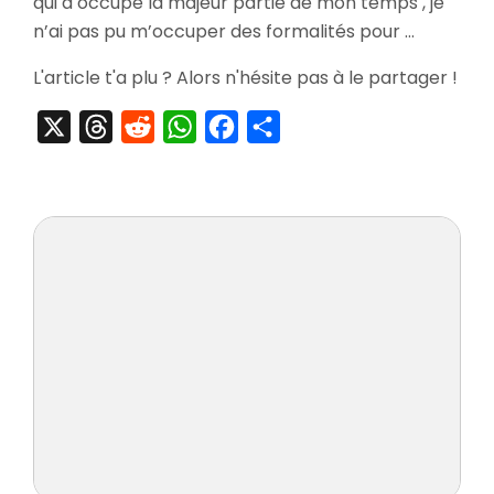
qui a occupé la majeur partie de mon temps , je
Game
Show
n’ai pas pu m’occuper des formalités pour …
Me
Voila
L'article t'a plu ? Alors n'hésite pas à le partager !
!
X
Threads
Reddit
WhatsApp
Facebook
Partager