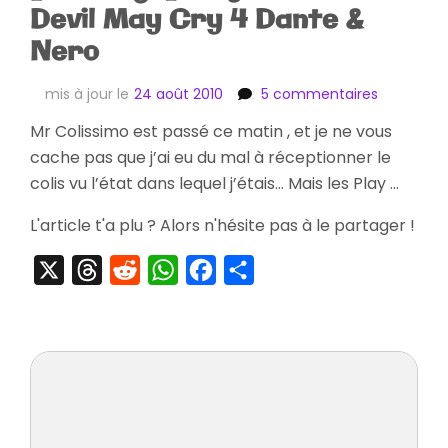
Devil May Cry 4 Dante &
Nero
sur
mis à jour le
24 août 2010
5 commentaires
[Arrivage]
Mr Colissimo est passé ce matin , et je ne vous
Play
cache pas que j’ai eu du mal à réceptionner le
Arts
Kai
colis vu l’état dans lequel j’étais… Mais les Play …
Devil
May
L'article t'a plu ? Alors n'hésite pas à le partager !
Cry
4
X
Threads
Reddit
WhatsApp
Facebook
Partager
Dante
&
Nero