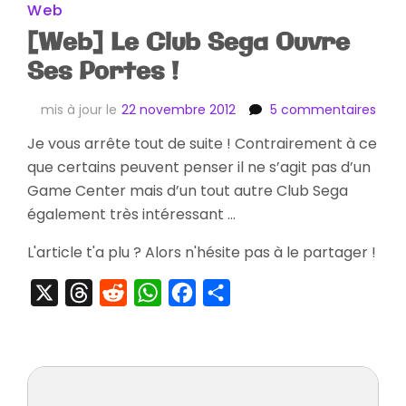
Web
[Web] Le Club Sega Ouvre
Ses Portes !
sur
mis à jour le
22 novembre 2012
5 commentaires
[We
Je vous arrête tout de suite ! Contrairement à ce
Le
que certains peuvent penser il ne s’agit pas d’un
Club
Seg
Game Center mais d’un tout autre Club Sega
Ouv
également très intéressant …
Ses
Port
L'article t'a plu ? Alors n'hésite pas à le partager !
!
X
Threads
Reddit
WhatsApp
Facebook
Partager