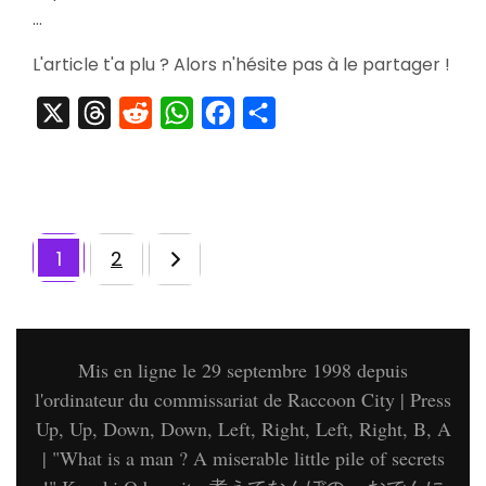
Pour
…
Les
Nuls
L'article t'a plu ? Alors n'hésite pas à le partager !
X
Threads
Reddit
WhatsApp
Facebook
Partager
1
2
Page
Pagination
Page
des
publications
Mis en ligne le 29 septembre 1998 depuis
l'ordinateur du commissariat de Raccoon City | Press
Up, Up, Down, Down, Left, Right, Left, Right, B, A
| "What is a man ? A miserable little pile of secrets