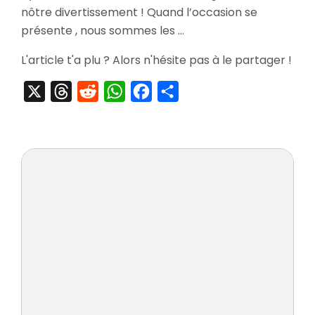
Personnalités
nôtre divertissement ! Quand l’occasion se
les
présente , nous sommes les …
Plus
Cool
L'article t'a plu ? Alors n'hésite pas à le partager !
du
Monde
X
Threads
Reddit
WhatsApp
Facebook
Partager
des
Jeux-
Videos