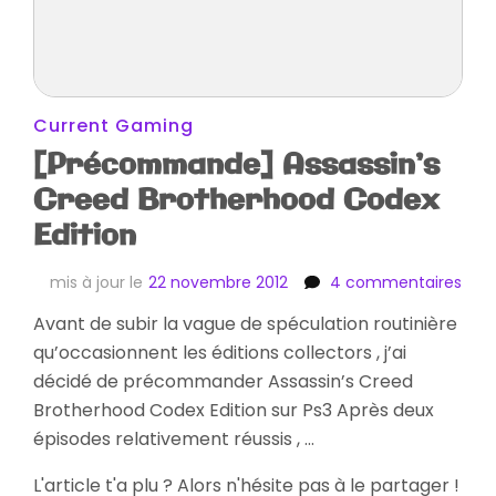
Current Gaming
[Précommande] Assassin’s
Creed Brotherhood Codex
Edition
sur
mis à jour le
22 novembre 2012
4 commentaires
[Pr
Avant de subir la vague de spéculation routinière
Assa
qu’occasionnent les éditions collectors , j’ai
Cre
Brot
décidé de précommander Assassin’s Creed
Cod
Brotherhood Codex Edition sur Ps3 Après deux
Edit
épisodes relativement réussis , …
L'article t'a plu ? Alors n'hésite pas à le partager !