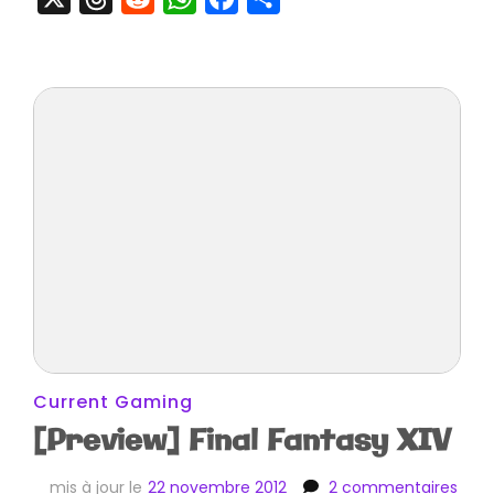
&
le
Line
Up
du
Toug
Current Gaming
[Preview] Final Fantasy XIV
sur
mis à jour le
22 novembre 2012
2 commentaires