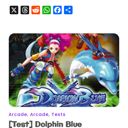
X
Threads
Reddit
WhatsApp
Facebook
Partager
Arcade
,
Arcade
,
Tests
[Test] Dolphin Blue