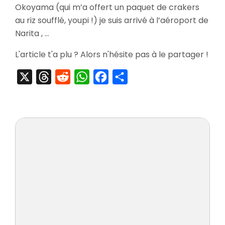
Okoyama (qui m’a offert un paquet de crakers
Gallerie
Nakano
au riz soufflé, youpi !) je suis arrivé à l’aéroport de
Broadw
Narita , …
Part
1
L'article t'a plu ? Alors n'hésite pas à le partager !
X
Threads
Reddit
WhatsApp
Facebook
Partager