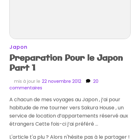
Japon
Preparation Pour le Japon
Part 1
mis à jour le
22 novembre 2012
20
sur
commentaires
Preparation
A chacun de mes voyages au Japon , j’ai pour
Pour
habitude de me tourner vers Sakura House , un
le
Japon
service de location d’appartements réservé aux
Part
étrangers Cette fois-ci j’ai préféré …
1
L'article t'a plu ? Alors n'hésite pas à le partager !