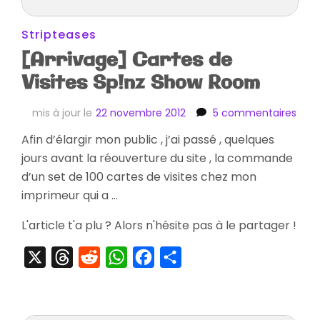
Stripteases
[Arrivage] Cartes de
Visites Sp!nz Show Room
sur
mis à jour le
22 novembre 2012
5 commentaires
[Arr
Afin d’élargir mon public , j’ai passé , quelques
Cart
jours avant la réouverture du site , la commande
de
Visit
d’un set de 100 cartes de visites chez mon
Sp!n
imprimeur qui a …
Sho
Roo
L'article t'a plu ? Alors n'hésite pas à le partager !
X
Threads
Reddit
WhatsApp
Facebook
Partager