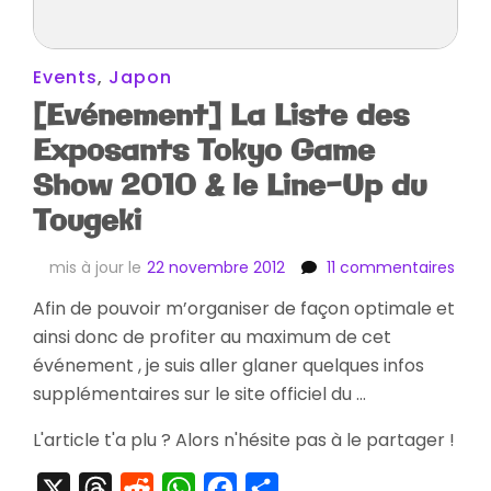
Events
,
Japon
[Evénement] La Liste des
Exposants Tokyo Game
Show 2010 & le Line-Up du
Tougeki
sur
mis à jour le
22 novembre 2012
11 commentaires
[Evé
Afin de pouvoir m’organiser de façon optimale et
La
ainsi donc de profiter au maximum de cet
Liste
des
événement , je suis aller glaner quelques infos
Expo
supplémentaires sur le site officiel du …
Toky
Gam
L'article t'a plu ? Alors n'hésite pas à le partager !
Sho
2010
X
Threads
Reddit
WhatsApp
Facebook
Partager