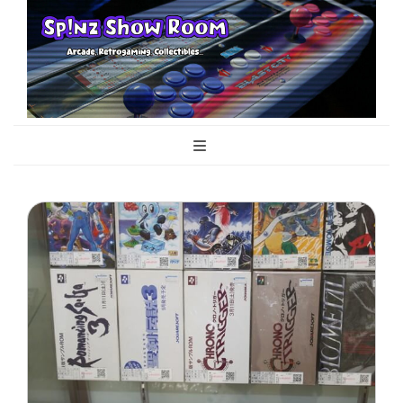
Sp!nz Show
Arcade, Retrogaming, Collectibles
Room