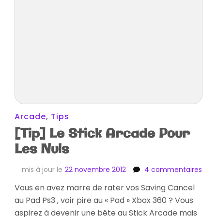
Arcade
,
Tips
[Tip] Le Stick Arcade Pour
Les Nuls
sur
mis à jour le
22 novembre 2012
4 commentaires
[Tip
Vous en avez marre de rater vos Saving Cancel
Le
au Pad Ps3 , voir pire au « Pad » Xbox 360 ? Vous
Stic
Arc
aspirez à devenir une bête au Stick Arcade mais