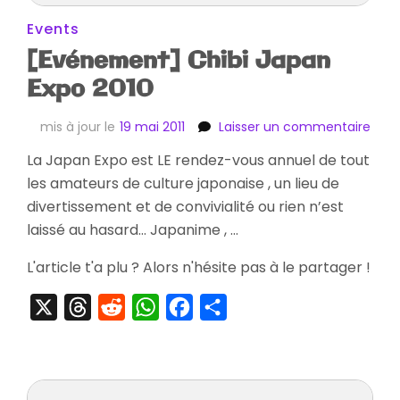
Events
[Evénement] Chibi Japan
Expo 2010
sur
mis à jour le
19 mai 2011
Laisser un commentaire
[Evé
La Japan Expo est LE rendez-vous annuel de tout
Chib
les amateurs de culture japonaise , un lieu de
Jap
Expo
divertissement et de convivialité ou rien n’est
2010
laissé au hasard… Japanime , …
L'article t'a plu ? Alors n'hésite pas à le partager !
X
Threads
Reddit
WhatsApp
Facebook
Partager