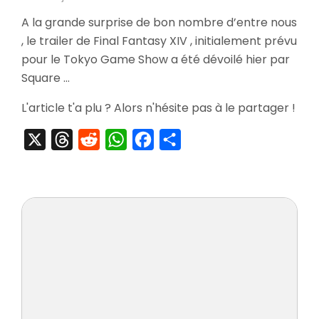
[Pre
A la grande surprise de bon nombre d’entre nous
Final
, le trailer de Final Fantasy XIV , initialement prévu
Fant
XIV
pour le Tokyo Game Show a été dévoilé hier par
Square …
L'article t'a plu ? Alors n'hésite pas à le partager !
X
Threads
Reddit
WhatsApp
Facebook
Partager