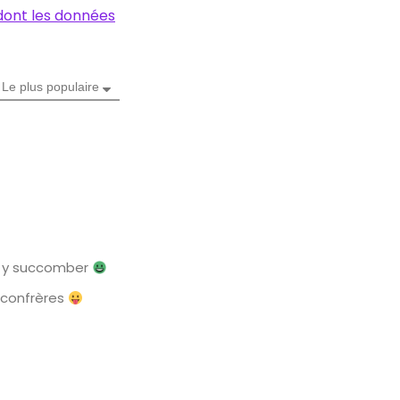
 dont les données
Le plus populaire
as y succomber
s confrères