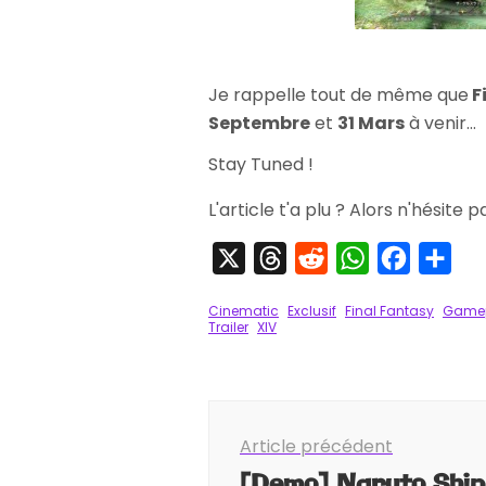
Je rappelle tout de même que
F
Septembre
et
31 Mars
à venir...
Stay Tuned !
L'article t'a plu ? Alors n'hésite 
X
Threads
Reddit
WhatsApp
Faceboo
Par
Cinematic
Exclusif
Final Fantasy
Game
Trailer
XIV
Navigation
Article précédent
d'article
[Demo] Naruto Shi