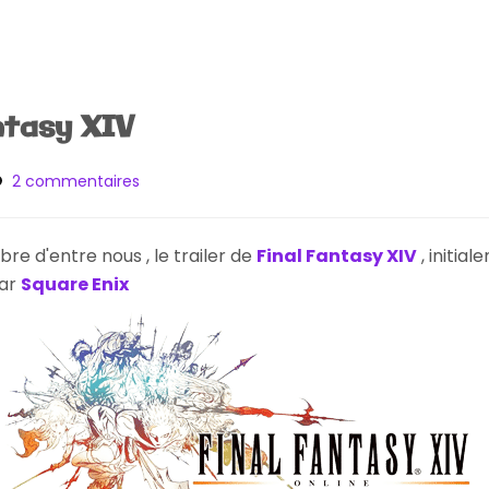
ntasy XIV
sur
2 commentaires
[Preview]
Final
Fantasy
re d'entre nous , le trailer de
Final Fantasy XIV
, initia
XIV
par
Square Enix