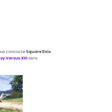
nous concocte
Square Enix
sy Versus XIII
sera