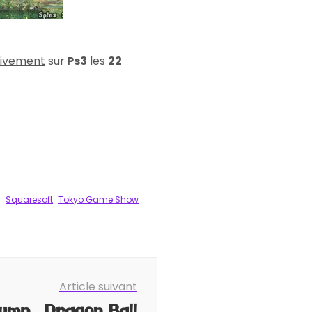
sivement
sur
Ps3
les
22
Squaresoft
Tokyo Game Show
Article suivant
lump , Dragon Ball