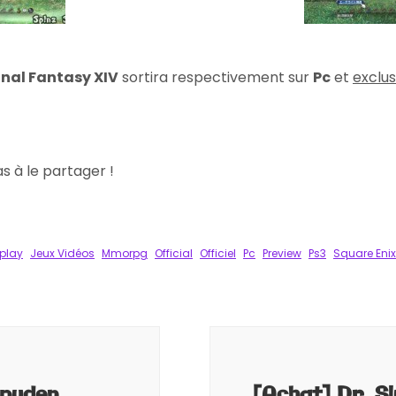
inal Fantasy XIV
sortira respectivement sur
Pc
et
exclu
pas à le partager !
k
tager
play
Jeux Vidéos
Mmorpg
Official
Officiel
Pc
Preview
Ps3
Square Enix
ppuden
[Achat] Dr. S