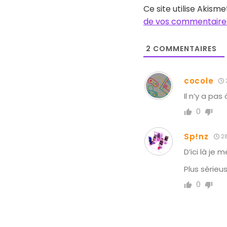
Ce site utilise Akisme
de vos commentaires
2
COMMENTAIRES
cocole
Il n’y a pas 
0
Sp!nz
28
D’ici là je
Plus sérieu
0