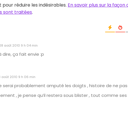
t pour réduire les indésirables.
En savoir plus sur la façon
 sont traitées
.
28 août 2010 9 h 04 min
à dire, ça fait envie :p
 août 2010 9 h 06 min
 me serai probablement amputé les doigts , histoire de ne p
sement , je pense qu’il restera sous blister , tout comme se