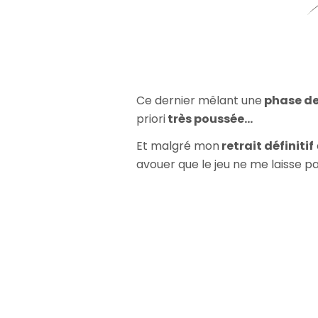
Ce dernier mêlant une
phase de
priori
très poussée...
Et malgré mon
retrait définitif
avouer que le jeu ne me laisse pas