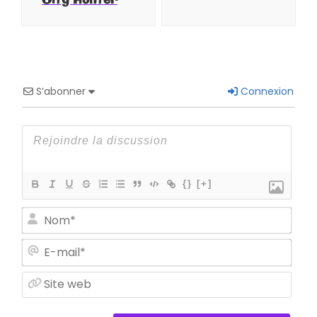
City Hunter
S’abonner
Connexion
{}
[+]
Nom
E-
mail
Site
web