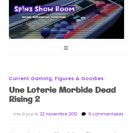
Sp!nz Show
Arcade, Retrogaming, Collectibles
Room
Current Gaming
,
Figures & Goodies
Une Loterie Morbide Dead
Rising 2
sur
mis à jour le
22 novembre 2012
6 commentaires
Une
Lote
Morb