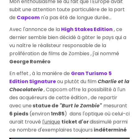
Mon enthousiasme lié au fait que l'Europe avait
Dea
subit une attention toute particulière de la part
Risin
de
Capcom
n'a pas été de longue durée...
2
Avec l'annonce de la
High Stakes Edition
, ce
dernier semble bien décidé à gâter le pays qui a
vu naître le réalisteur responsable de la
prolifération de films de Zombies , j'ai nommé
George Roméro
En effet , à la manière de
Gran Turismo
5
Edition Signature
ou plutôt du film
Charlie et la
Chocolaterie
, Capcom offre la possibilité à l'un
des acquéreurs de cette édition , de repartir
avec une
statue de
"Burt le Zombie"
mesurant
6 pieds
(environ
1m85
) dans l'optique où celui-ci
aurait trouvé
l'unique
ticket d'or
dissimulé parmi
ce nombre d'exemplaires toujours
indéterminé