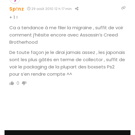
Sp!nz
29 août 2010 12 h 17 min
+ 1 !
Ca a tendance à me filer la migraine , suffit de voir
comment j’hésite encore avec Assassin’s Creed
Brotherhood
De toute façon je le dirai jamais assez , les japonais
sont les plus gâtés en terme de collector , suffit de
voir le packaging de la plupart des boxsets Ps2
pour s’en rendre compte ^^
0