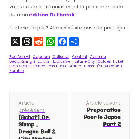
valeurs sûres en maintenant la précommande
de mon
édition Outbreak
L'article t'a plu ? Alors n'hésite pas à le partager !
X
Threads
Reddit
WhatsApp
Facebook
Partager
Beat'em All
Capcom
Collector
Content
Contenu
Dead Rising 2
Edition
Exclusive
Fortune City
Golden Ticket
High Stakes Edition
Poker
Ps3
Statue
Ticket d'or
Xbox 360
Zombie
Navigation
Article
Article suivant
d'article
Preparation
précédent
Pour le Japon
[Achat] Dr.
Part 2
Slump ,
Dragon Ball &