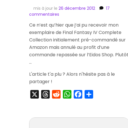
mis à jour le
26 décembre 2012
17
sur
commentaires
[Arrivage]
Ce n’est qu’hier que j’ai pu recevoir mon
Final
exemplaire de Final Fantasy IV Complete
Fantasy
IV
Collection initialement pré-commandé sur
Complete
Amazon mais annulé au profit d’une
Collection
commande repassée sur l’Eidos Shop. Plutô
+
…
Cadeau
d’un
L'article t'a plu ? Alors n'hésite pas à le
Lecteur
partager !
X
Threads
Reddit
WhatsApp
Facebook
Partager