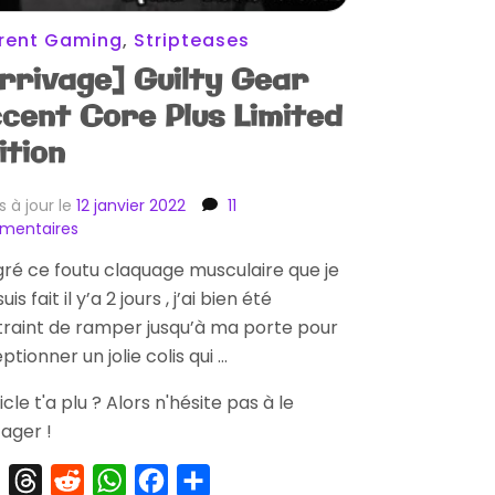
rent Gaming
,
Stripteases
rrivage] Guilty Gear
cent Core Plus Limited
ition
s à jour le
12 janvier 2022
11
sur
mentaires
[Arrivage]
ré ce foutu claquage musculaire que je
Guilty
is fait il y’a 2 jours , j’ai bien été
Gear
Accent
raint de ramper jusqu’à ma porte pour
Core
ptionner un jolie colis qui …
Plus
Limited
ticle t'a plu ? Alors n'hésite pas à le
Edition
ager !
X
Threads
Reddit
WhatsApp
Facebook
Partager