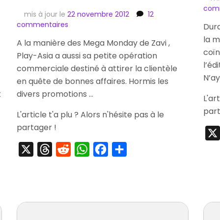
com
mis à jour le
22 novembre 2012
12
sur
commentaires
Dur
[Commande]
la m
A la manière des Mega Monday de Zavi ,
DJ
coïn
Play-Asia a aussi sa petite opération
Max
l’éd
Portable
commerciale destiné à attirer la clientèle
Hot
N’ay
en quête de bonnes affaires. Hormis les
Tunes
t
divers promotions …
Limited
L'ar
Edition
part
L'article t'a plu ? Alors n'hésite pas à le
partager !
X
Threads
Reddit
WhatsApp
Facebook
Partager