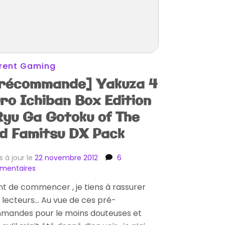
rent Gaming
récommande] Yakuza 4
ro Ichiban Box Edition
Ryu Ga Gotoku of The
d Famitsu DX Pack
s à jour le
22 novembre 2012
6
sur
mentaires
[Précommande]
t de commencer , je tiens à rassurer
Yakuza
lecteurs… Au vue de ces pré-
4
Kuro
mandes pour le moins douteuses et
Ichiban