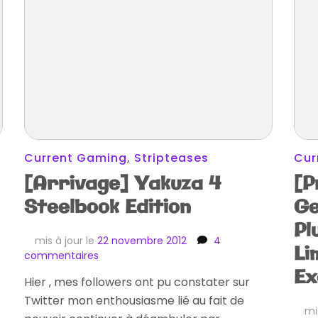
Current Gaming
,
Stripteases
Cur
[Arrivage] Yakuza 4
[P
Steelbook Edition
Ge
Pl
mis à jour le
22 novembre 2012
4
Li
sur
commentaires
[Arrivage]
Ex
Hier , mes followers ont pu constater sur
Yakuza
Twitter mon enthousiasme lié au fait de
4
mi
Steelbook