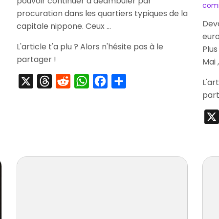
pouvoir continuer à déambuler par
com
Edition
procuration dans les quartiers typiques de la
Deva
capitale nippone. Ceux …
eur
L'article t'a plu ? Alors n'hésite pas à le
Plus
partager !
Mai 
X
Threads
Reddit
WhatsApp
Facebook
Partager
L'ar
part