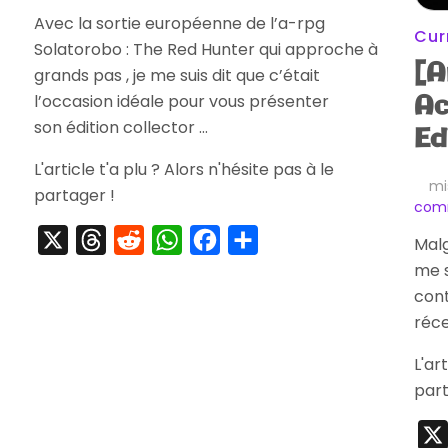
[Striptease]
Avec la sortie européenne de l’a-rpg
Solatorobo
Cur
Solatorobo : The Red Hunter qui approche à
Collector’s
[A
Edition
grands pas , je me suis dit que c’était
Ac
l’occasion idéale pour vous présenter
son édition collector …
Ed
L'article t'a plu ? Alors n'hésite pas à le
mi
partager !
com
X
Threads
Reddit
WhatsApp
Facebook
Partager
Malg
me su
cont
réce
L'ar
part