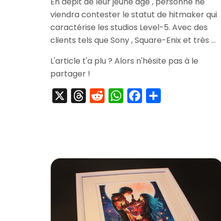
En dépit de leur jeune âge , personne ne
Professeur
viendra contester le statut de hitmaker qui
Layton
&
caractérise les studios Level-5. Avec des
La
clients tels que Sony , Square-Enix et très …
Diva
Eternelle
L'article t'a plu ? Alors n'hésite pas à le
partager !
X
Threads
Reddit
WhatsApp
Facebook
Partager