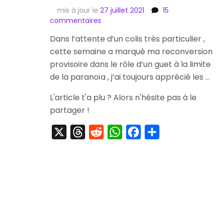
mis à jour le
27 juillet 2021
15
sur
commentaires
[Striptease]
Dans l’attente d’un colis très particulier ,
Xbox
cette semaine a marqué ma reconversion
360
Limited
provisoire dans le rôle d’un guet à la limite
The
de la paranoïa , j’ai toujours apprécié les …
Beatles
Rock
L'article t'a plu ? Alors n'hésite pas à le
Band
partager !
#04
/
X
Threads
Reddit
WhatsApp
Facebook
Partager
50