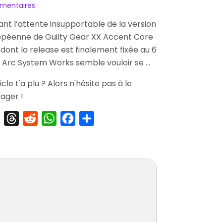
sur
mentaires
[Précommande]
nt l’attente insupportable de la version
Guilty
opéenne de Guilty Gear XX Accent Core
Gear
XX
 dont la release est finalement fixée au 6
Accent
, Arc System Works semble vouloir se …
Core
Plus
ticle t'a plu ? Alors n'hésite pas à le
Edition
ager !
Collector
Limitée
X
Threads
Reddit
WhatsApp
Facebook
Partager
à
200
Exemplaires