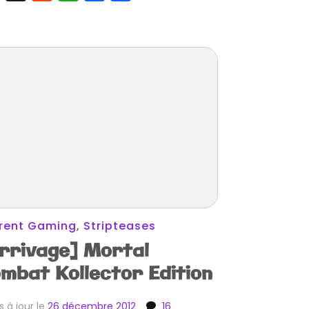
rent Gaming
,
Stripteases
rrivage] Mortal
mbat Kollector Edition
s à jour le
26 décembre 2012
16