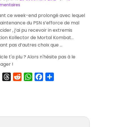
sur
mentaires
[Arrivage]
ant ce week-end prolongé avec lequel
Mortal
aintenance du PSN s’efforce de mal
Kombat
Kollector
cider , j’ai pu recevoir in extremis
Edition
ition Kollector de Mortal Kombat…
ant pas d’autres choix que …
ticle t'a plu ? Alors n'hésite pas à le
ager !
X
Threads
Reddit
WhatsApp
Facebook
Partager