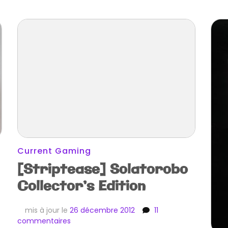
Current Gaming
[Striptease] Solatorobo
Collector’s Edition
mis à jour le
26 décembre 2012
11
sur
commentaires