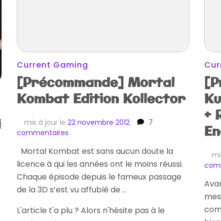
Current Gaming
Cur
[Précommande] Mortal
[P
Kombat Edition Kollector
Ku
+ 
i
mis à jour le
22 novembre 2012
7
En
sur
commentaires
[Précommande]
Mortal Kombat est sans aucun doute la
Mortal
mi
licence à qui les années ont le moins réussi.
Kombat
com
Edition
Chaque épisode depuis le fameux passage
Avan
Kollector
de la 3D s’est vu affublé de …
mes 
com
L'article t'a plu ? Alors n'hésite pas à le