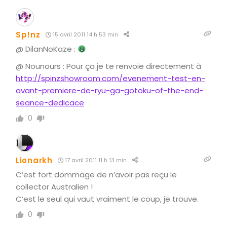
Sp!nz
15 avril 2011 14 h 53 min
@ DilanNoKaze :
@ Nounours : Pour ça je te renvoie directement à
http://spinzshowroom.com/evenement-test-en-
avant-premiere-de-ryu-ga-gotoku-of-the-end-
seance-dedicace
0
Lionarkh
17 avril 2011 11 h 13 min
C’est fort dommage de n’avoir pas reçu le
collector Australien !
C’est le seul qui vaut vraiment le coup, je trouve.
0