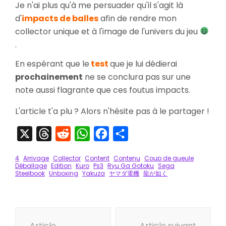
Je n'ai plus qu'à me persuader qu'il s'agit là
d'
impacts de balles
afin de rendre mon
collector unique et à l'image de l'univers du jeu
.
En espérant que le
test
que je lui dédierai
prochainement
ne se conclura pas sur une
note aussi flagrante que ces foutus impacts.
L'article t'a plu ? Alors n'hésite pas à le partager !
X
Threads
Reddit
WhatsApp
Facebook
Partager
4
Arrivage
Collector
Content
Contenu
Coup de gueule
Déballage
Edition
Kuro
Ps3
Ryu Ga Gotoku
Sega
Steelbook
Unboxing
Yakuza
ヤマダ電機
龍が如く
Navigation
Article
Article suivant