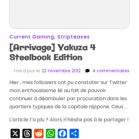
Current Gaming
,
Stripteases
[Arrivage] Yakuza 4
Steelbook Edition
sur
mis à jour le
22 novembre 2012
4 commentaires
[Arr
Hier , mes followers ont pu constater sur Twitter
Yak
mon enthousiasme lié au fait de pouvoir
4
Stee
continuer à déambuler par procuration dans les
Edit
quartiers typiques de la capitale nippone. Ceux …
L'article t'a plu ? Alors n'hésite pas à le partager !
X
Threads
Reddit
WhatsApp
Facebook
Partager