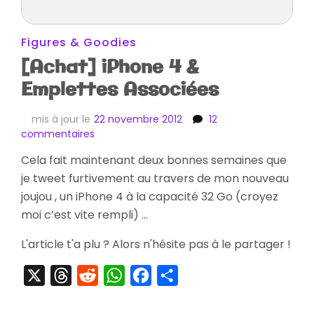
Figures & Goodies
[Achat] iPhone 4 &
Emplettes Associées
mis à jour le
22 novembre 2012
12
sur
commentaires
[Achat]
Cela fait maintenant deux bonnes semaines que
iPhone
je tweet furtivement au travers de mon nouveau
4
&
joujou , un iPhone 4 à la capacité 32 Go (croyez
Emplettes
moi c’est vite rempli) …
Associées
L'article t'a plu ? Alors n'hésite pas à le partager !
X
Threads
Reddit
WhatsApp
Facebook
Partager