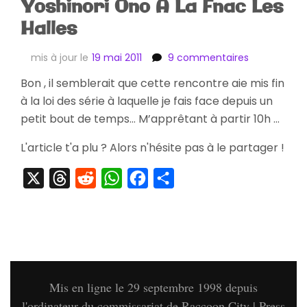
Yoshinori Ono A La Fnac Les
Halles
sur
mis à jour le
19 mai 2011
9 commentaires
[Evénement
Bon , il semblerait que cette rencontre aie mis fin
Compte-
à la loi des série à laquelle je fais face depuis un
Rendu
de
petit bout de temps… M’apprêtant à partir 10h …
La
Rencontre
L'article t'a plu ? Alors n'hésite pas à le partager !
Avec
Yoshinori
X
Threads
Reddit
WhatsApp
Facebook
Partager
Ono
A
La
Fnac
Les
Halles
Mis en ligne le 29 septembre 1998 depuis
l'ordinateur du commissariat de Raccoon City | Press