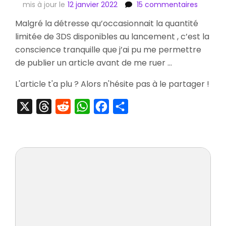
sur
mis à jour le
12 janvier 2022
15 commentaires
[Stripte
Malgré la détresse qu’occasionnait la quantité
Nintend
limitée de 3DS disponibles au lancement , c’est la
3DS
Aqua
conscience tranquille que j’ai pu me permettre
Blue
de publier un article avant de me ruer …
L'article t'a plu ? Alors n'hésite pas à le partager !
X
Threads
Reddit
WhatsApp
Facebook
Partager