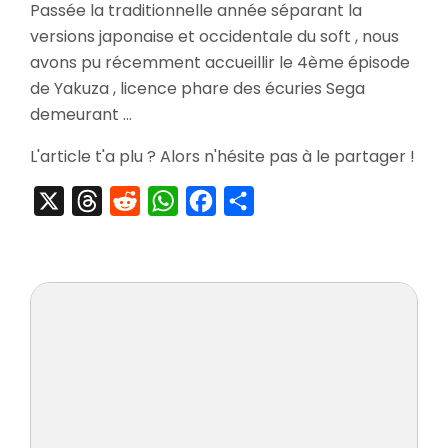
Passée la traditionnelle année séparant la
Yakuza
versions japonaise et occidentale du soft , nous
4
/
avons pu récemment accueillir le 4ème épisode
Ryu
de Yakuza , licence phare des écuries Sega
Ga
demeurant …
Gotoku
4
L'article t'a plu ? Alors n'hésite pas à le partager !
X
Threads
Reddit
WhatsApp
Facebook
Partager