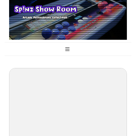
Sp!nz Show
Arcade, Retrogaming, Collectibles
Room