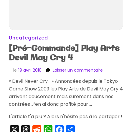
Uncategorized
[Pré-Commande] Play Arts
Devil May Cry 4
sur
le
19 avril 2010
Laisser un commentaire
[Pré-
« Devil Never Cry… » Annoncées depuis le Tokyo
Commande]
Game Show 2009 les Play Arts de Devil May Cry 4
Play
Arts
arrivent doucement mais surement dans nos
Devil
contrées J’en ai donc profité pour …
May
Cry
L'article t'a plu ? Alors n'hésite pas à le partager !
4
X
Threads
Reddit
WhatsApp
Facebook
Partager