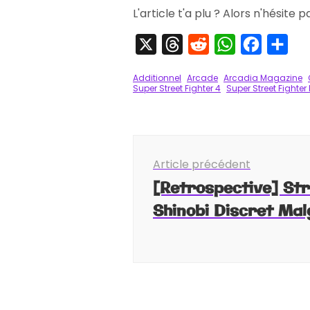
L'article t'a plu ? Alors n'hésite 
X
Threads
Reddit
WhatsApp
Faceboo
Par
Additionnel
Arcade
Arcadia Magazine
Super Street Fighter 4
Super Street Fighter 
Navigation
Article précédent
d'article
[Retrospective] Str
Shinobi Discret Mal