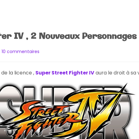
ter IV , 2 Nouveaux Personnages 
sur
10 commentaires
Super
Street
Fighter
e la licence ,
Super Street Fighter IV
aura le droit à sa
IV
,
2
Nouveaux
Personnages
Révélés
?