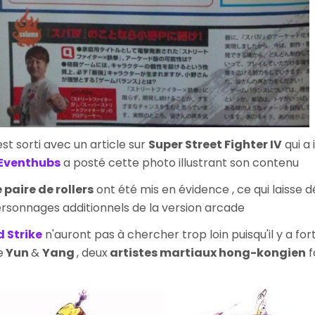
st sorti avec un article sur
Super Street Fighter IV
qui a 
Eventhubs
a posté cette photo illustrant son contenu
paire de rollers
ont été mis en évidence , ce qui laisse 
ersonnages additionnels de la version arcade
d Strike
n'auront pas à chercher trop loin puisqu'il y a fo
e
Yun
&
Yang
, deux
artistes martiaux
hong-kongien
f