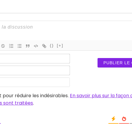
{}
[+]
Nom*
E-
mail*
Site
web
t pour réduire les indésirables.
En savoir plus sur la façon
 sont traitées
.