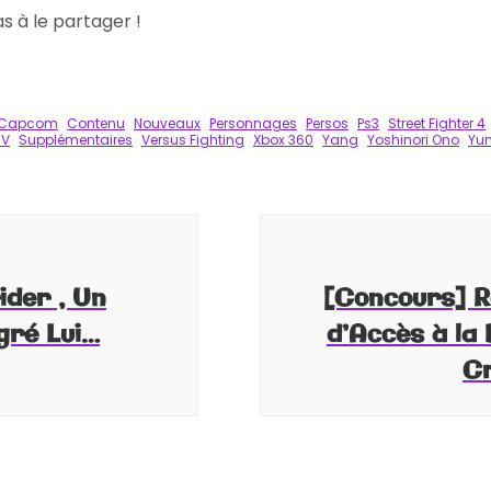
pas à le partager !
k
tager
Capcom
Contenu
Nouveaux
Personnages
Persos
Ps3
Street Fighter 4
IV
Supplémentaires
Versus Fighting
Xbox 360
Yang
Yoshinori Ono
Yu
ider , Un
[Concours] R
gré Lui…
d’Accès à la
C