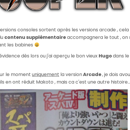
sions consoles sortent après les versions arcade , cela p
du
contenu supplémentaire
accompagnera le tout , on 
ant les babines
vidence dès lors ou j'ai aperçu le bon vieux
Hugo
dans le
our le moment
uniquement
la version
Arcade
, je dois avo
ils en ont réduit Makoto , mais ca c'est une autre histoire..