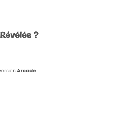
Révélés ?
 version
Arcade