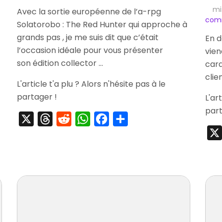
[Striptease]
mi
Avec la sortie européenne de l’a-rpg
Solatorobo
com
Solatorobo : The Red Hunter qui approche à
Collector’s
Edition
grands pas , je me suis dit que c’était
En d
l’occasion idéale pour vous présenter
vien
son édition collector …
cara
clie
L'article t'a plu ? Alors n'hésite pas à le
partager !
L'ar
part
X
Threads
Reddit
WhatsApp
Facebook
Partager