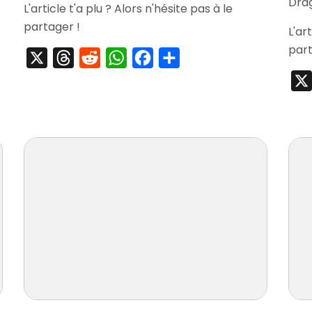
Drag
L'article t'a plu ? Alors n'hésite pas à le
partager !
L'ar
part
X
Threads
Reddit
WhatsApp
Facebook
Partager