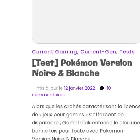
Current Gaming
,
Current-Gen
,
Tests
[Test] Pokémon Version
Noire & Blanche
mis à jour le
12 janvier 2022
10
sur
commentaires
[Test]
Alors que les clichés caractérisant la licenc
Pokémon
de « jeux pour gamins » s’efforcent de
Version
Noire
disparaitre , Gamefreak enfonce le clou une
&
bonne fois pour toute avec Pokemon
Blanche
Version Noire & Blanche …