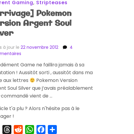
rent Gaming
,
Stripteases
rrivage] Pokemon
rsion Argent Soul
lver
s à jour le
22 novembre 2012
4
sur
mentaires
[Arrivage]
dément Game ne faillira jamais à sa
Pokemon
tation ! Aussitôt sorti , aussitôt dans ma
Version
Argent
e aux lettres
Pokemon Version
Soul
nt Soul Silver que j’avais préalablement
Silver
-commandé vient de …
ticle t'a plu ? Alors n'hésite pas à le
ager !
X
Threads
Reddit
WhatsApp
Facebook
Partager