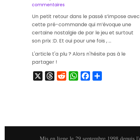
sur
commentaires
[Pré-
Un petit retour dans le passé s’impose avec
Commande]
cette pré-commande qui m’évoque une
Pokemon
Âme
certaine nostalgie de par le jeu et surtout
Argent
son prix :D. Et oui pour une fois , …
L'article t'a plu ? Alors n'hésite pas à le
partager !
X
Threads
Reddit
WhatsApp
Facebook
Partager
Mis en ligne le 29 septembre 1998 depuis l