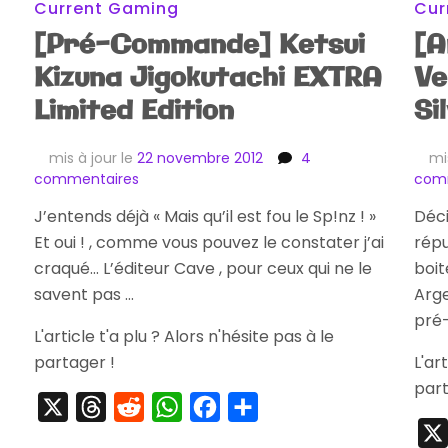
Current Gaming
Cur
[Pré-Commande] Ketsui
[A
Kizuna Jigokutachi EXTRA
Ve
Limited Edition
Si
mis à jour le
22 novembre 2012
4
mi
sur
commentaires
com
[Pré-
J’entends déjà « Mais qu’il est fou le Sp!nz ! »
Déci
Commande]
Et oui ! , comme vous pouvez le constater j’ai
Ketsui
répu
Kizuna
craqué… L’éditeur Cave , pour ceux qui ne le
boit
Jigokutachi
savent pas …
Arge
EXTRA
pré
Limited
L'article t'a plu ? Alors n'hésite pas à le
Edition
partager !
L'ar
part
X
Threads
Reddit
WhatsApp
Facebook
Partager