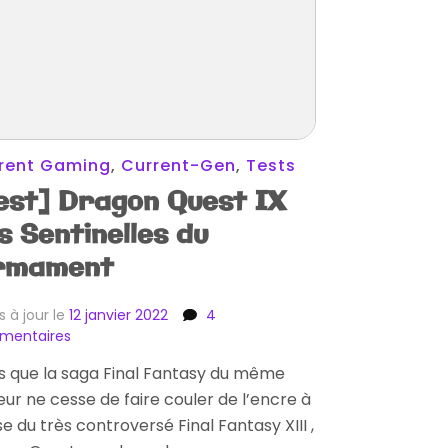
rent Gaming
,
Current-Gen
,
Tests
est] Dragon Quest IX
s Sentinelles du
rmament
s à jour le
12 janvier 2022
4
sur
mentaires
[Test]
s que la saga Final Fantasy du même
Dragon
eur ne cesse de faire couler de l’encre à
Quest
IX
e du très controversé Final Fantasy XIII ,
Les