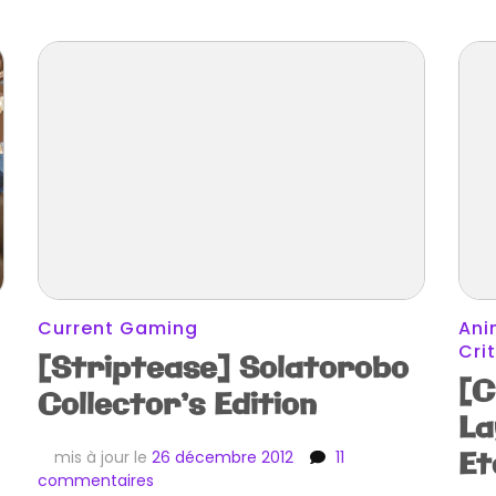
Current Gaming
Ani
Cri
[Striptease] Solatorobo
[C
Collector’s Edition
La
Et
mis à jour le
26 décembre 2012
11
sur
commentaires