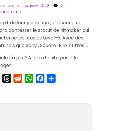
s à jour le
12 janvier 2022
7
sur
mentaires
[Critique]
épit de leur jeune âge , personne ne
Professeur
dra contester le statut de hitmaker qui
Layton
&
ctérise les studios Level-5. Avec des
La
nts tels que Sony , Square-Enix et très …
Diva
Eternelle
ticle t'a plu ? Alors n'hésite pas à le
ager !
X
Threads
Reddit
WhatsApp
Facebook
Partager