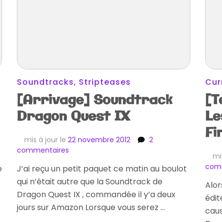
Soundtracks
,
Stripteases
Cur
[Arrivage] Soundtrack
[T
Dragon Quest IX
Le
Fi
mis à jour le
22 novembre 2012
2
sur
commentaires
mi
[Arrivage]
com
e
J’ai reçu un petit paquet ce matin au boulot
Soundtrack
qui n’était autre que la Soundtrack de
Dragon
Alor
Quest
Dragon Quest IX , commandée il y’a deux
édit
IX
jours sur Amazon Lorsque vous serez …
caus