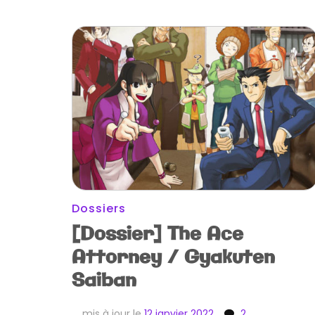
Dossiers
[Dossier] The Ace
Attorney / Gyakuten
Saiban
mis à jour le
12 janvier 2022
2