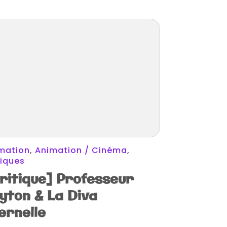
mation
,
Animation / Cinéma
,
tiques
ritique] Professeur
yton & La Diva
ernelle