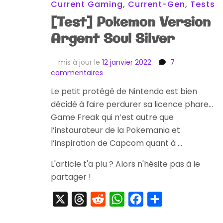
Current Gaming
,
Current-Gen
,
Tests
[Test] Pokemon Version
Argent Soul Silver
mis à jour le
12 janvier 2022
7
sur
commentaires
[Test]
Le petit protégé de Nintendo est bien
Pokemon
décidé à faire perdurer sa licence phare…
Version
Argent
Game Freak qui n’est autre que
Soul
l’instaurateur de la Pokemania et
Silver
l’inspiration de Capcom quant à …
L'article t'a plu ? Alors n'hésite pas à le
partager !
X
Threads
Reddit
WhatsApp
Facebook
Partager