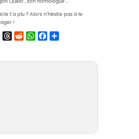
on Quest , son homologue …
Sentinelles
du
ticle t'a plu ? Alors n'hésite pas à le
Firmament
ager !
X
Threads
Reddit
WhatsApp
Facebook
Partager