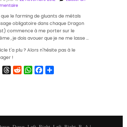
sur
mentaire
[Commande]
 que le farming de gluants de métals
Soundtrack
sage obligatoire dans chaque Dragon
Officielle
Dragon
st) commence à me porter sur le
Quest
ème , je dois avouer que je ne me lasse …
IX
ticle t'a plu ? Alors n'hésite pas à le
ager !
X
Threads
Reddit
WhatsApp
Facebook
Partager
own, Down, Left, Right, Left, Right, B, A |