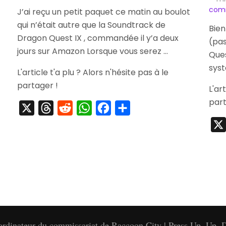
[Arrivage]
Seiken
com
J’ai reçu un petit paquet ce matin au boulot
Soundtrack
Densetsu
qui n’était autre que la Soundtrack de
Dragon
20th
Bien
Quest
Anniversary
Dragon Quest IX , commandée il y’a deux
(pas
IX
Soundtrack
jours sur Amazon Lorsque vous serez …
Que
syst
L'article t'a plu ? Alors n'hésite pas à le
partager !
L'ar
part
X
Threads
Reddit
WhatsApp
Facebook
Partager
'ordinateur du commissariat de Raccoon City | Press Up, Up, D