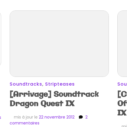
Soundtracks
,
Stripteases
Sou
[Arrivage] Soundtrack
[C
Dragon Quest IX
Of
IX
sur
mis à jour le
22 novembre 2012
2
s
sur
[Précommande]
commentaires
mi