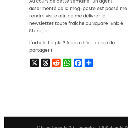
Au cours de cette semaine , un agent
assermenté de la mog-poste est passé me
rendre visite afin de me délivrer la
newsletter toute fraîche du Square-Enix e-
Store , et …
L'article t'a plu ? Alors n'hésite pas à le
partager !
X
Threads
Reddit
WhatsApp
Facebook
Partager
Mis en ligne le 29 septembre 1998 depuis l