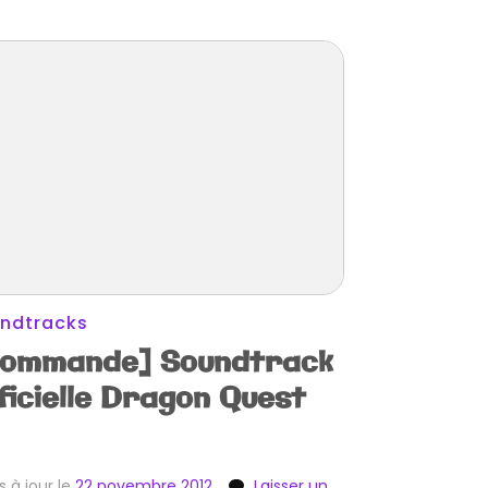
ndtracks
ommande] Soundtrack
ficielle Dragon Quest
s à jour le
22 novembre 2012
Laisser un