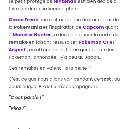
Le petit protégé de
Nintendo
est bien décidé à
Argent
faire perdurer sa licence phare...
Soul
Silver
Game Freak
qui n'est autre que l'instaurateur de
la
Pokemania
et l'inspiration de
Capcom
quant
à
Monster Hunter
, a décidé de jouer la carte du
remake
en faisant ressusciter
Pokemon
Or
et
Argent
, en attendant la 5ème génération des
Pokemon , annoncée il y'a peu au Japon...
Ces remakes en valent-ils la peine ?
C'est ce que nous allons voir pendant ce
test
, au
cours duquel Pikachu m'accompagnera
"C'est partie !"
"Pika !"