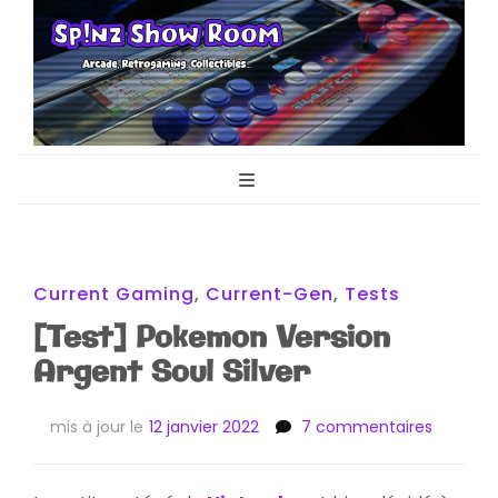
Sp!nz Show
Arcade, Retrogaming, Collectibles
Room
Current Gaming
,
Current-Gen
,
Tests
[Test] Pokemon Version
Argent Soul Silver
sur
mis à jour le
12 janvier 2022
7 commentaires
[Test]
Pokemo
Version