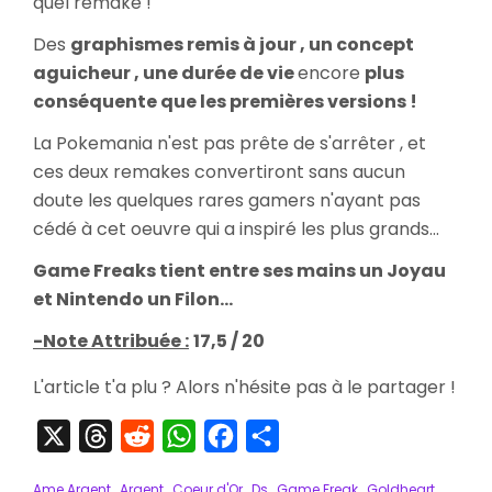
quel remake !
Des
graphismes remis à jour , un concept
aguicheur , une durée de vie
encore
plus
conséquente que les premières versions !
La Pokemania n'est pas prête de s'arrêter , et
ces deux remakes convertiront sans aucun
doute les quelques rares gamers n'ayant pas
cédé à cet oeuvre qui a inspiré les plus grands...
Game Freaks tient entre ses mains un Joyau
et Nintendo un Filon...
-Note Attribuée :
17,5 / 20
L'article t'a plu ? Alors n'hésite pas à le partager !
X
Threads
Reddit
WhatsApp
Facebook
Partager
Ame Argent
Argent
Coeur d'Or
Ds
Game Freak
Goldheart