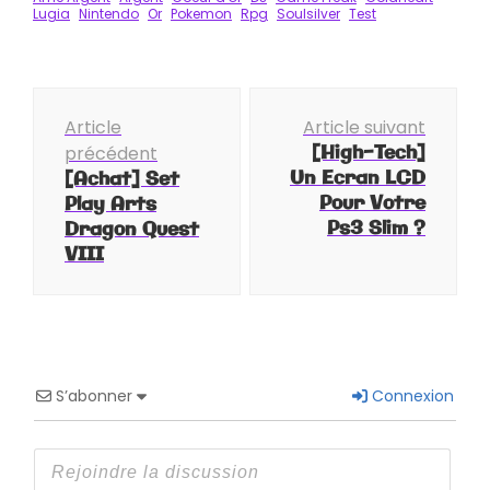
Lugia
Nintendo
Or
Pokemon
Rpg
Soulsilver
Test
Navigation
Article
Article suivant
d'article
[High-Tech]
précédent
Un Ecran LCD
[Achat] Set
Pour Votre
Play Arts
Ps3 Slim ?
Dragon Quest
VIII
S’abonner
Connexion