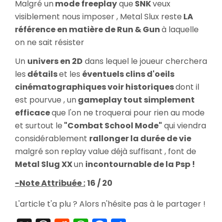
Malgré un
mode freeplay
que
SNK
veux
visiblement nous imposer , Metal Slux reste
LA
référence en matière de Run & Gun
à laquelle
on ne sait résister
Un
univers en 2D
dans lequel le joueur cherchera
les
détails
et les
éventuels clins d'oeils
cinématographiques voir historiques
dont il
est pourvue , un
gameplay tout simplement
efficace
que l'on ne troquerai pour rien au mode
et surtout le
"Combat School Mode"
qui viendra
considérablement
rallonger la durée de vie
malgré son replay value déjà suffisant , font de
Metal Slug XX
un
incontournable de la Psp !
-Note Attribuée :
16 / 20
L'article t'a plu ? Alors n'hésite pas à le partager !