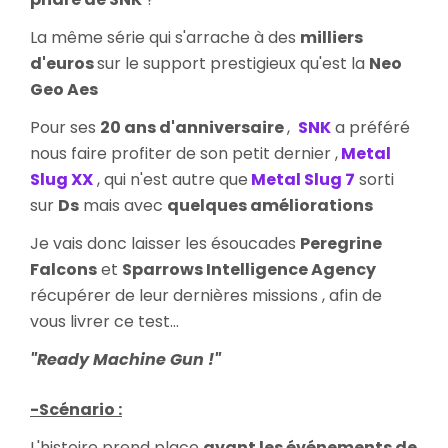
La même série qui s'arrache à des
milliers
d'euros
sur le support prestigieux qu'est la
Neo
Geo Aes
Pour ses
20 ans d'anniversaire
,
SNK
a préféré
nous faire profiter de son petit dernier ,
Metal
Slug XX
, qui n'est autre que
Metal Slug 7
sorti
sur
Ds
mais avec
quelques améliorations
Je vais donc laisser les ésoucades
Peregrine
Falcons
et
Sparrows Intelligence Agency
récupérer de leur dernières missions , afin de
vous livrer ce test...
"Ready Machine Gun !"
-Scénario :
L'histoire prend place
avant les événements de