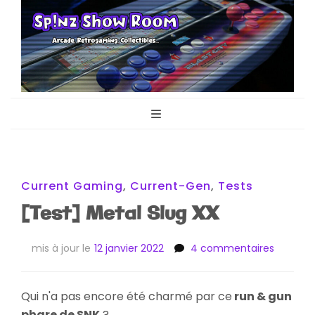
Sp!nz Show
Arcade, Retrogaming, Collectibles
Room
Current Gaming
,
Current-Gen
,
Tests
[Test] Metal Slug XX
sur
mis à jour le
12 janvier 2022
4 commentaires
[Test]
Metal
Slug
Qui n'a pas encore été charmé par ce
run & gun
XX
phare de SNK
?