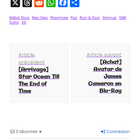
X
Threads
Reddit
WhatsApp
Facebook
Partager
Metal Slug
Neo Geo
Playmore
Psp
Run & Gun
Shmup
SNK
Sony
XX
Navigation
Article
Article suivant
d'article
[Achat]
précédent
Avatar de
[Arrivage]
James
Star Ocean Till
Cameron en
The End of
Blu-Ray
Time
S’abonner
Connexion