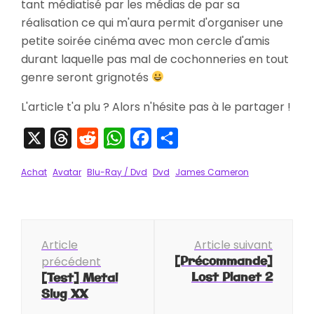
tant médiatisé par les médias de par sa
réalisation ce qui m'aura permit d'organiser une
petite soirée cinéma avec mon cercle d'amis
durant laquelle pas mal de cochonneries en tout
genre seront grignotés
L'article t'a plu ? Alors n'hésite pas à le partager !
X
Threads
Reddit
WhatsApp
Facebook
Partager
Achat
Avatar
Blu-Ray / Dvd
Dvd
James Cameron
Navigation
Article
Article suivant
d'article
[Précommande]
précédent
Lost Planet 2
[Test] Metal
Slug XX