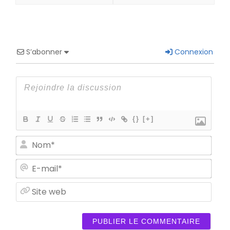
S’abonner
Connexion
{}
[+]
Nom
E-
mail
Site
web