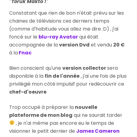
"Toruk Makto !"
James
Cameron
Constatant que rien de bon n'était prévu sur les
en
chaines de télévisions ces derniers temps
Blu-
(comme d'habitude vous allez me dire :D) , j'ai
Ray
foncé sur le
blu-ray Avatar
qui était
accompagnée de la
version Dvd
et vendu
20 €
à la
Fnac
Bien conscient qu'une
version collector
sera
disponible à la
fin de l'année
, j'ai une fois de plus
privilégié mon côté impulsif pour redécouvrir ce
chef-d'oeuvre
Trop occupé à préparer la
nouvelle
plateforme de mon blog
qui ne saurait tarder
, je n'ai même pas encore eu le temps de
visionner le petit dernier de
James Cameron