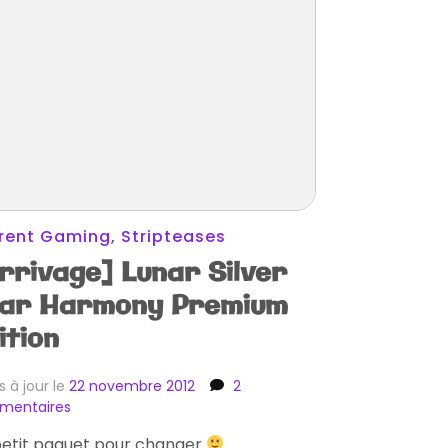
rent Gaming
,
Stripteases
rrivage] Lunar Silver
ar Harmony Premium
ition
s à jour le
22 novembre 2012
2
sur
mentaires
[Arrivage]
petit paquet pour changer
Lunar