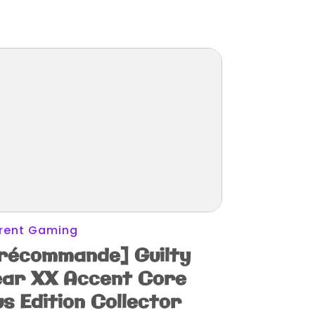
rent Gaming
récommande] Guilty
ar XX Accent Core
us Edition Collector