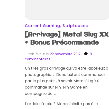
Current Gaming
,
Stripteases
[Arrivage] Metal Slug XX
+ Bonus Précommande
mis à jour le
22 novembre 2012
9
sur
commentaires
[Arrivage]
Un très gros arrivage qui va être laborieux à
Metal
photographier… Donc autant commencer
Slug
XX
par le plus petit , à savoir Metal Slug XX
+
commandé sur Nin-Nin Game en
Bonus
compagnie de …
Précommande
L'article t'a plu ? Alors n'hésite pas à le