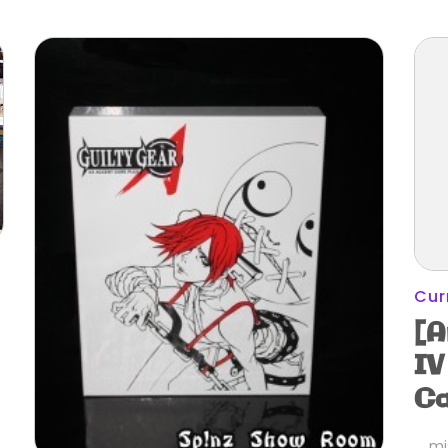
Cur
[A
IV
Ca
mi