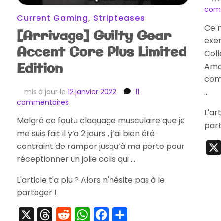
com
Current Gaming
,
Stripteases
Ce n
[Arrivage] Guilty Gear
exem
Accent Core Plus Limited
Coll
Edition
…
Amaz
comm
…
mis à jour le
12 janvier 2022
11
sur
commentaires
[Arrivage]
L'ar
Malgré ce foutu claquage musculaire que je
Guilty
part
me suis fait il y’a 2 jours , j’ai bien été
Gear
Accent
contraint de ramper jusqu’à ma porte pour
Core
réceptionner un jolie colis qui …
Plus
Limited
L'article t'a plu ? Alors n'hésite pas à le
Edition
partager !
X
Threads
Reddit
WhatsApp
Facebook
Partager