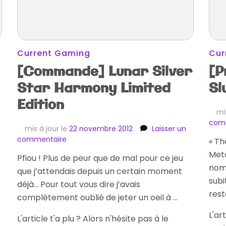
Current Gaming
Cur
[Commande] Lunar Silver
[P
Star Harmony Limited
Sl
Edition
mi
com
mis à jour le
22 novembre 2012
Laisser un
sur
commentaire
« Th
[Commande]
Met
Pfiou ! Plus de peur que de mal pour ce jeu
Lunar
nom
que j’attendais depuis un certain moment
Silver
subi
Star
déjà… Pour tout vous dire j’avais
Harmony
res
complétement oublié de jeter un oeil à …
Limited
Edition
L'ar
L'article t'a plu ? Alors n'hésite pas à le