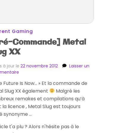
rent Gaming
ré-Commande] Metal
ug XX
s à jour le
22 novembre 2012
Laisser un
sur
mentaire
[Pré-
e Future Is Now… » Et la commande de
Commande]
al Slug XX également
Metal
Malgré les
Slug
breux remakes et compilations qu’à
XX
t la licence , Metal Slug est toujours
té synonyme …
ticle t'a plu ? Alors n'hésite pas à le