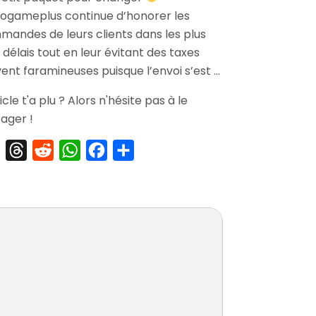
ogameplus continue d’honorer les
Silver
Star
andes de leurs clients dans les plus
Harmony
 délais tout en leur évitant des taxes
Premium
ent faramineuses puisque l’envoi s’est …
Edition
ticle t'a plu ? Alors n'hésite pas à le
ager !
X
Threads
Reddit
WhatsApp
Facebook
Partager