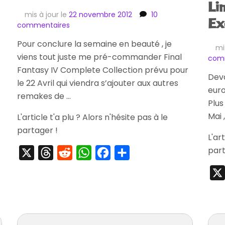
Li
mis à jour le
22 novembre 2012
10
Ex
sur
commentaires
[Précommande]
Pour conclure la semaine en beauté , je
Final
mi
viens tout juste me pré-commander Final
Fantasy
com
IV
Fantasy IV Complete Collection prévu pour
Deva
Complete
le 22 Avril qui viendra s’ajouter aux autres
Collection
eur
remakes de …
Plus
Mai 
L'article t'a plu ? Alors n'hésite pas à le
partager !
L'ar
part
X
Threads
Reddit
WhatsApp
Facebook
Partager