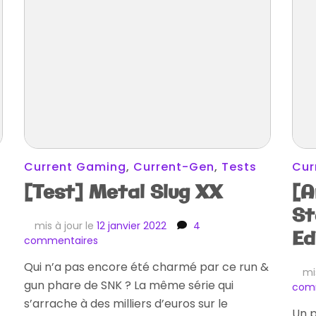
Current Gaming
,
Current-Gen
,
Tests
Cur
[Test] Metal Slug XX
[A
St
mis à jour le
12 janvier 2022
4
Ed
sur
commentaires
[Test]
Qui n’a pas encore été charmé par ce run &
Metal
mi
gun phare de SNK ? La même série qui
Slug
com
XX
s’arrache à des milliers d’euros sur le
Un 