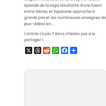
épisode de la saga résultante d’une fusion
Hearts
Birth
entre Disney et Squaren ix approche à
By
grands pas et les nombreuses enseignes de
Sleep
jeux-vidéos en …
Edition
Speciale
L'article t'a plu ? Alors n'hésite pas à le
partager !
X
Threads
Reddit
WhatsApp
Facebook
Partager