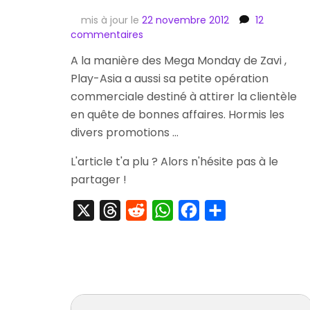
mis à jour le
22 novembre 2012
12
sur
commentaires
[Commande]
A la manière des Mega Monday de Zavi ,
DJ
Play-Asia a aussi sa petite opération
Max
Portable
commerciale destiné à attirer la clientèle
Hot
en quête de bonnes affaires. Hormis les
Tunes
divers promotions …
Limited
Edition
L'article t'a plu ? Alors n'hésite pas à le
partager !
X
Threads
Reddit
WhatsApp
Facebook
Partager