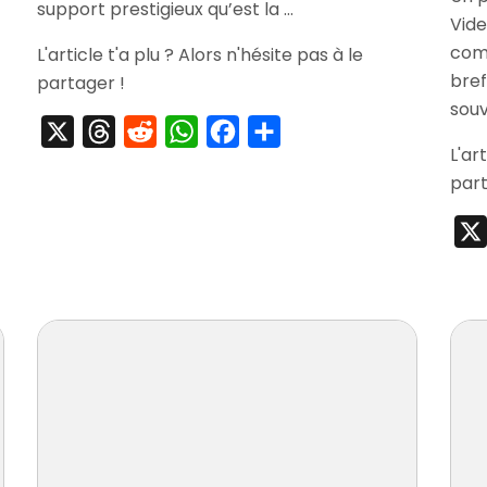
support prestigieux qu’est la …
Vide
comm
L'article t'a plu ? Alors n'hésite pas à le
bref
partager !
souv
X
Threads
Reddit
WhatsApp
Facebook
Partager
L'ar
part