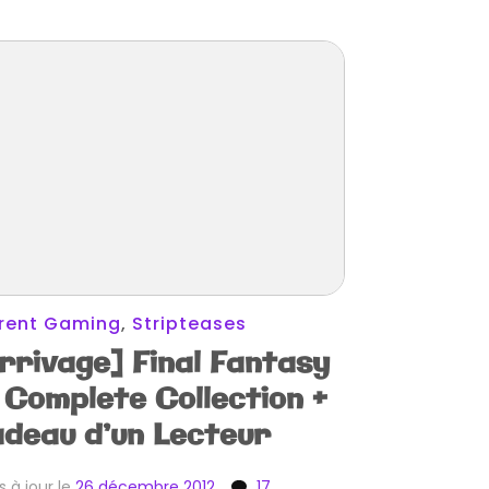
rent Gaming
,
Stripteases
rrivage] Final Fantasy
 Complete Collection +
deau d’un Lecteur
s à jour le
26 décembre 2012
17