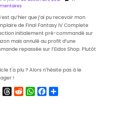
sur
mentaires
[Arrivage]
’est qu’hier que j’ai pu recevoir mon
Final
plaire de Final Fantasy IV Complete
Fantasy
IV
ection initialement pré-commandé sur
Complete
on mais annulé au profit d’une
Collection
ande repassée sur l’Eidos Shop. Plutôt
+
Cadeau
d’un
ticle t'a plu ? Alors n'hésite pas à le
Lecteur
ager !
X
Threads
Reddit
WhatsApp
Facebook
Partager