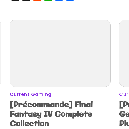
Current Gaming
Cur
[Précommande] Final
[P
Fantasy IV Complete
Ge
Collection
Pl