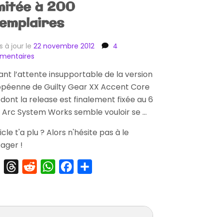
mitée à 200
emplaires
s à jour le
22 novembre 2012
4
sur
mentaires
[Précommande]
nt l’attente insupportable de la version
Guilty
opéenne de Guilty Gear XX Accent Core
Gear
XX
 dont la release est finalement fixée au 6
Accent
, Arc System Works semble vouloir se …
Core
Plus
ticle t'a plu ? Alors n'hésite pas à le
Edition
ager !
Collector
Limitée
X
Threads
Reddit
WhatsApp
Facebook
Partager
à
200
Exemplaires