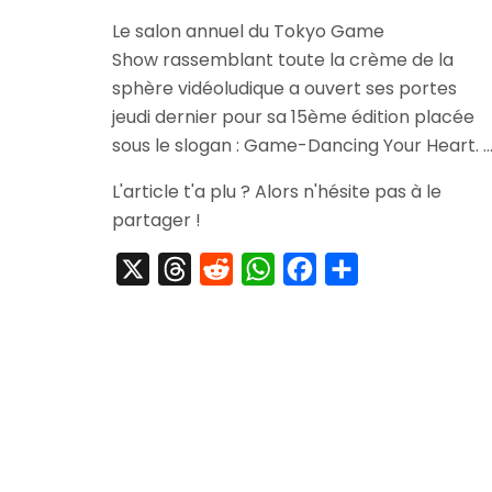
[Evénement]
Le salon annuel du Tokyo Game
Tokyo
Show rassemblant toute la crème de la
Game
Show
sphère vidéoludique a ouvert ses portes
2011
jeudi dernier pour sa 15ème édition placée
Business
sous le slogan : Game-Dancing Your Heart. 
Days
–
L'article t'a plu ? Alors n'hésite pas à le
Jour
partager !
1
X
Threads
Reddit
WhatsApp
Facebook
Partager