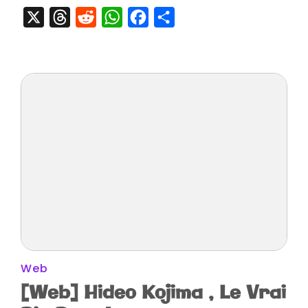
1000
X
Threads
Reddit
WhatsApp
Facebook
Partager
Exemplai
Web
[Web] Hideo Kojima , Le Vrai