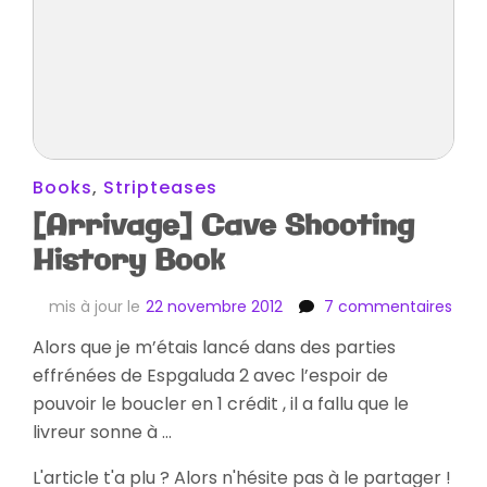
Books
,
Stripteases
[Arrivage] Cave Shooting
History Book
sur
mis à jour le
22 novembre 2012
7 commentaires
[Arr
Alors que je m’étais lancé dans des parties
Cav
effrénées de Espgaluda 2 avec l’espoir de
Shoo
Hist
pouvoir le boucler en 1 crédit , il a fallu que le
Book
livreur sonne à …
L'article t'a plu ? Alors n'hésite pas à le partager !