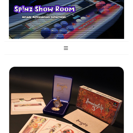
Sp!nz Show
Arcade, Retrogaming, Collectibles
Room