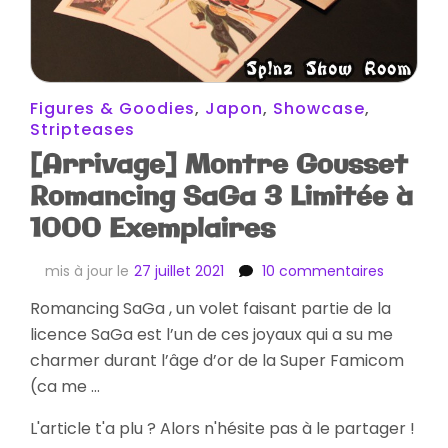
Figures & Goodies
,
Japon
,
Showcase
,
Stripteases
[Arrivage] Montre Gousset
Romancing SaGa 3 Limitée à
1000 Exemplaires
sur
mis à jour le
27 juillet 2021
10 commentaires
[Arrivage
Romancing SaGa , un volet faisant partie de la
Montre
licence SaGa est l’un de ces joyaux qui a su me
Gousset
Romanci
charmer durant l’âge d’or de la Super Famicom
SaGa
(ca me …
3
Limitée
L'article t'a plu ? Alors n'hésite pas à le partager !
à