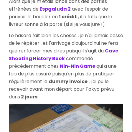
Alors que je m'étais lancé dans des parties
Hist
effrénées de
Espgaluda 2
avec l'espoir de
Book
pouvoir le boucler en
1 crédit
, il a fallu que le
livreur sonne à la porte (si si je vous jure !)
Le hasard fait bien les choses , je n'ai jamais cessé
de le répéter , et l'arrivage d'aujourd'hui ne fera
que renforcer mes dires puisqu'il s'agit du
Cave
Shooting History Book
commandé
précédemment chez
Nin-Nin Game
qui a une
fois de plus assuré puisqu'en plus de pratiquer
régulièrement le
dummy invoice
, j'ai pu le
recevoir avant mon départ pour Tokyo prévu
dans
2 jours