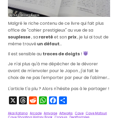
Malgré le riche contenu de ce livre qui fait plus
office de "cahier prestigieux" au vue de sa
souplesse
, sa
rareté
et son
prix
, je lui ai tout de
même trouvé
un défaut
...
Il est sensible au
traces de doigts
!
Je n'ai plus qu'à me dépêcher de le dévorer
avant de m'envoler pour le Japon , j'ai fait le
choix de ne pas l'emporter par peur de l'abîmer...
L'article t'a plu ? Alors n'hésite pas à le partager !
X
Threads
Reddit
WhatsApp
Facebook
Partager
Akai Katana
Arcade
Arrivage
Artworks
Cave
Cave Matsuri
Cave Shooting History Book
Croquis
Deathsmiles