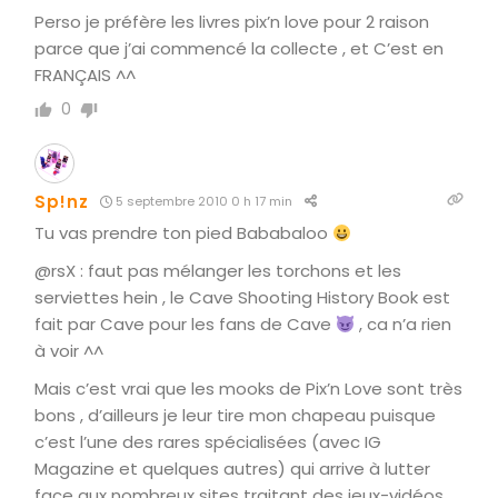
Perso je préfère les livres pix’n love pour 2 raison
parce que j’ai commencé la collecte , et C’est en
FRANÇAIS ^^
0
Sp!nz
5 septembre 2010 0 h 17 min
Tu vas prendre ton pied Bababaloo
@rsX : faut pas mélanger les torchons et les
serviettes hein , le Cave Shooting History Book est
fait par Cave pour les fans de Cave
, ca n’a rien
à voir ^^
Mais c’est vrai que les mooks de Pix’n Love sont très
bons , d’ailleurs je leur tire mon chapeau puisque
c’est l’une des rares spécialisées (avec IG
Magazine et quelques autres) qui arrive à lutter
face aux nombreux sites traitant des jeux-vidéos