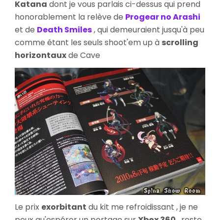
Katana
dont je vous parlais ci-dessus qui prend
honorablement la relève de
Progear no Arashi
et de
Death Smiles
, qui demeuraient jusqu'à peu
comme étant les seuls shoot'em up à
scrolling
horizontaux
de Cave
Le prix
exorbitant
du kit me refroidissant , je ne
peux qu'espérer un portage sur
Xbox 360
, reste