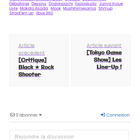
Déballage
Dessins
Dodonpachi
Espgaluda
Junya Inoue
Livre
Makoto Asada
Mook
Mushihimesama
Shmup
Shoot'em up
Xbox 360
Navigation
Article
Article suivant
d'article
[Tokyo Game
précédent
Show] Les
[Critique]
Line-Up !
Black ★ Rock
Shooter
S’abonner
Connexion