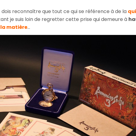
e dois reconnaître que tout ce qui se référence à de la
qui
t je suis loin de regretter cette prise qui demeure à
ha
n la matière
...