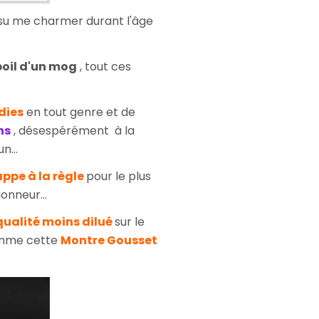
a su me charmer durant l'âge
poil d'un mog
, tout ces
dies
en tout genre et de
ns
, désespérément à la
n...
ppe à la règle
pour le plus
nneur...
qualité moins dilué
sur le
me cette
Montre Gousset