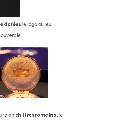
es dorées
le logo du jeu.
couvercle ...
eure en
chiffres romains
, le