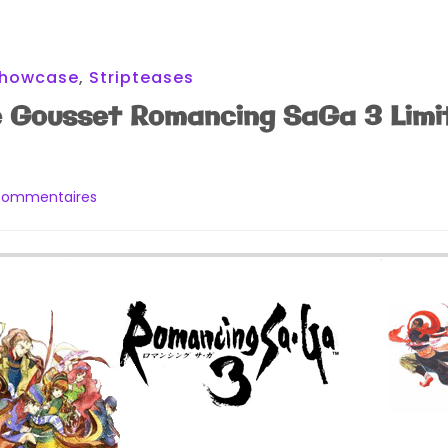
howcase
,
Stripteases
 Gousset Romancing SaGa 3 Limi
sur
commentaires
[Arrivage]
Montre
Gousset
Romancing
SaGa
3
Limitée
à
1000
Exemplaires