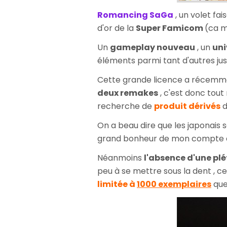
Romancing SaGa
, un volet fai
d'or de la
Super Famicom
(ca m
Un
gameplay nouveau
, un
uni
éléments parmi tant d'autres ju
Cette grande licence a récemm
deux remakes
, c'est donc tout
recherche de
produit dérivés
d
On a beau dire que les japonais 
grand bonheur de mon compte en
Néanmoins
l'absence d'une plé
peu à se mettre sous la dent , ce
limitée à
1000 exemplaires
que