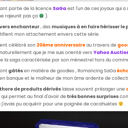
sant partie de la licence
SaGa
est l'un de ces joyaux qui 
e rajeunit pas ça
).
vers enchanteur
, des
musiques à en faire hérisser le 
stifient mon attachement envers cette série.
ent célébré son
20ème anniversaire
au travers de
goo
 naturellement que je me suis orienté vers
Yahoo Auctio
e la saga caractérisée par son ménestrel hors du commu
sont
gâtés
en matière de goodies , Romancing SaGa
écha
 banque et le malheur de mon âme ardente de collectio
thore de produits dérivés
laisse souvent présager une
 qui permet au final d'avoir de
très bonnes surprises
com
 j'avais pu acquérir pour une poignée de cacahuètes
.