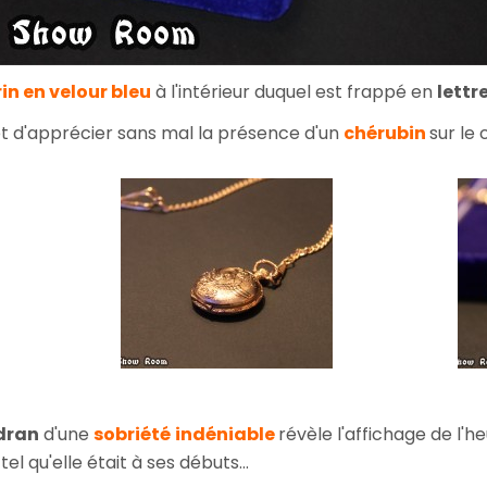
in en velour bleu
à l'intérieur duquel est frappé en
lettr
 d'apprécier sans mal la présence d'un
chérubin
sur le 
dran
d'une
sobriété
indéniable
révèle l'affichage de l'h
tel qu'elle était à ses débuts...