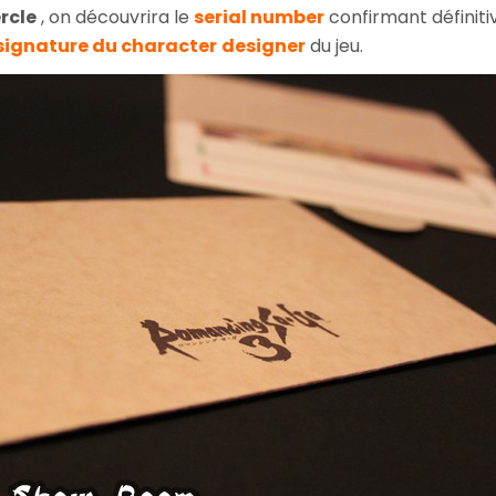
rcle
, on découvrira le
serial number
confirmant définiti
signature du character
designer
du jeu.