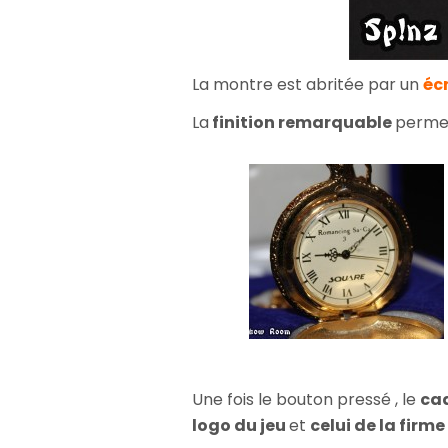
La montre est abritée par un
écr
La
finition remarquable
permet
Une fois le bouton pressé , le
ca
logo du jeu
et
celui de la firme