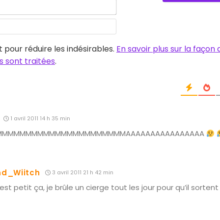
E-
mail*
Site
web
t pour réduire les indésirables.
En savoir plus sur la façon
 sont traitées
.
1 avril 2011 14 h 35 min
MMMMMMMMMMMMMMMMMMMMMMMAAAAAAAAAAAAAAAA
d_Wiitch
3 avril 2011 21 h 42 min
t petit ça, je brûle un cierge tout les jour pour qu’il sortent 