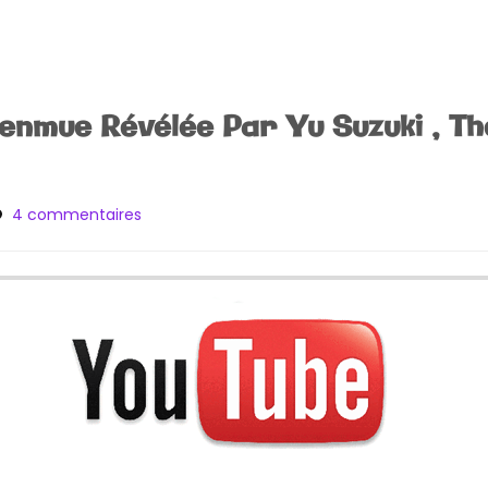
enmue Révélée Par Yu Suzuki , T
sur
4 commentaires
[Web]
La
Fin
de
Shenmue
Révélée
Par
Yu
Suzuki
,
The