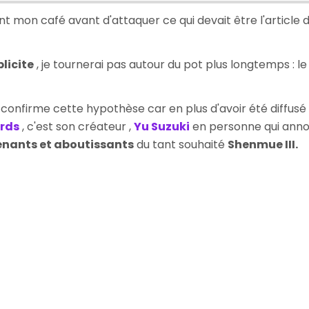
Story
Won’t
nt mon café avant d'attaquer ce qui devait être l'article du j
Goes
On…
plicite
, je tournerai pas autour du pot plus longtemps : l
confirme cette hypothèse car en plus d'avoir été diffusé 
rds
, c'est son créateur ,
Yu Suzuki
en personne qui ann
enants et aboutissants
du tant souhaité
Shenmue III.