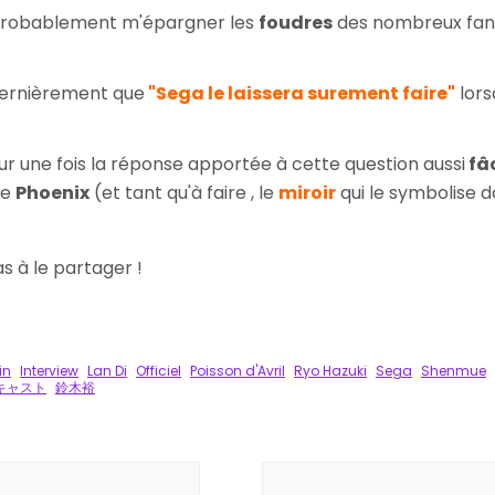
a probablement m'épargner les
foudres
des nombreux fans 
ernièrement que
"Sega le laissera surement faire"
lors
our une fois la réponse apportée
à cette question aussi
fâ
le
Phoenix
(et tant qu'à faire , le
miroir
qui le symbolise d
pas à le partager !
k
tager
in
Interview
Lan Di
Officiel
Poisson d'Avril
Ryo Hazuki
Sega
Shenmue
キャスト
鈴木裕