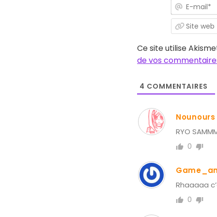
Ce site utilise Akisme
de vos commentaires
4
COMMENTAIRES
Nounours
RYO SAM
0
Game_an
Rhaaaaa c’es
0