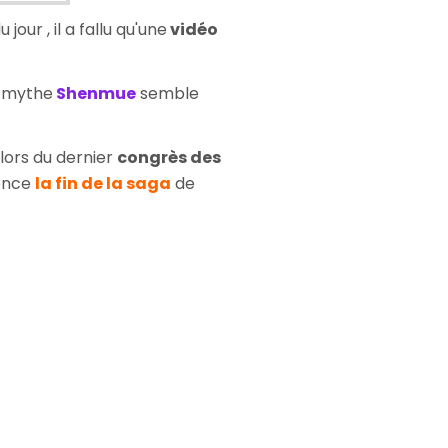
our , il a fallu qu'une
vidéo
e mythe
Shenmue
semble
lors du dernier
congrès des
once
la fin de la saga
de