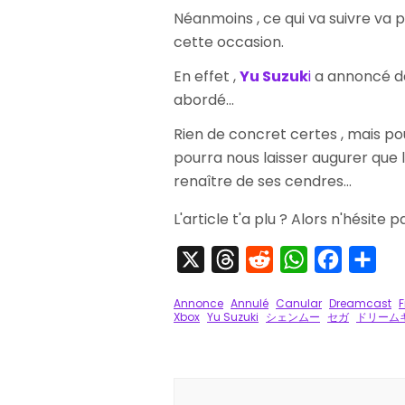
Néanmoins , ce qui va suivre v
cette occasion.
En effet ,
Yu Suzuk
i
a annoncé d
abordé...
Rien de concret certes , mais p
pourra nous laisser augurer que 
renaître de ses cendres...
L'article t'a plu ? Alors n'hésite 
X
Threads
Reddit
WhatsApp
Faceboo
Par
Annonce
Annulé
Canular
Dreamcast
F
Xbox
Yu Suzuki
シェンムー
セガ
ドリーム
Navigation