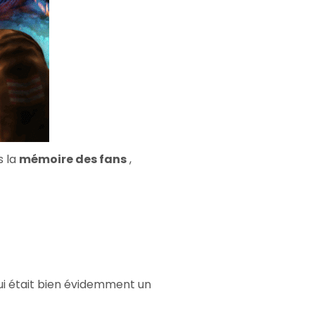
s la
mémoire des fans
,
qui était bien évidemment un