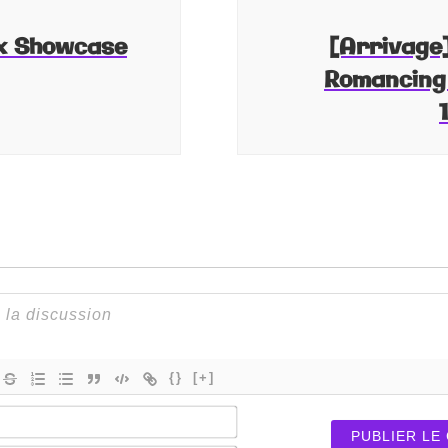
ix Showcase
[Arrivage
Romancing 
{}
[+]
Nom*