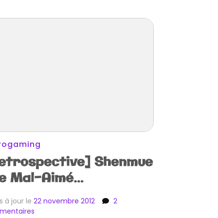
rogaming
etrospective] Shenmue
Le Mal-Aimé…
s à jour le
22 novembre 2012
2
sur
mentaires