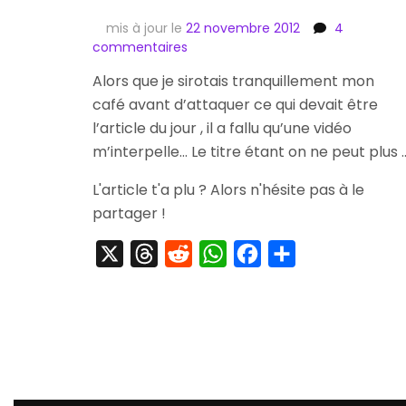
mis à jour le
22 novembre 2012
4
sur
commentaires
[Web]
Alors que je sirotais tranquillement mon
La
café avant d’attaquer ce qui devait être
Fin
de
l’article du jour , il a fallu qu’une vidéo
Shenmue
m’interpelle… Le titre étant on ne peut plus 
Révélée
Par
L'article t'a plu ? Alors n'hésite pas à le
Yu
partager !
Suzuki
,
X
Threads
Reddit
WhatsApp
Facebook
Partager
The
Story
Won’t
Goes
On…