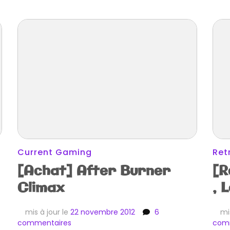
Current Gaming
Ret
[Achat] After Burner
[R
Climax
, 
mis à jour le
22 novembre 2012
6
mi
sur
commentaires
com