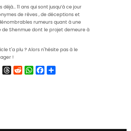
[Retrospective]
ns déjà… 11 ans qui sont jusqu’à ce jour
Shenmue
nymes de rêves , de déceptions et
,
Le
ndénombrables rumeurs quant à une
Mal-
e de Shenmue dont le projet demeure à
Aimé…
ticle t'a plu ? Alors n'hésite pas à le
ager !
X
Threads
Reddit
WhatsApp
Facebook
Partager