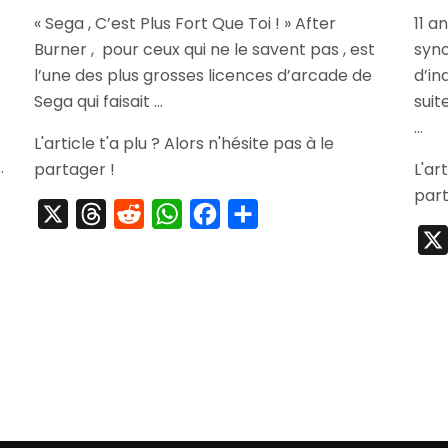
[Achat]
« Sega , C’est Plus Fort Que Toi ! » After
11 a
After
Burner , pour ceux qui ne le savent pas , est
Burner
syno
Climax
l’une des plus grosses licences d’arcade de
d’i
Sega qui faisait …
suit
…
L'article t'a plu ? Alors n'hésite pas à le
…
partager !
L'ar
part
X
Threads
Reddit
WhatsApp
Facebook
Partager