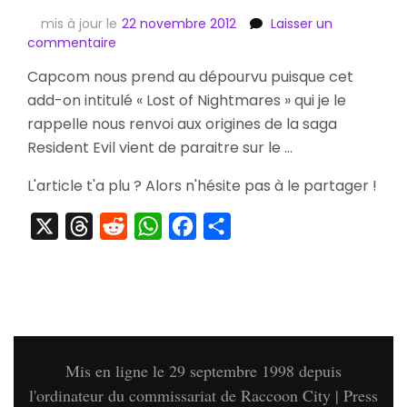
mis à jour le
22 novembre 2012
Laisser un
sur
commentaire
Resident
Capcom nous prend au dépourvu puisque cet
Evil
add-on intitulé « Lost of Nightmares » qui je le
5
Lost
rappelle nous renvoi aux origines de la saga
of
Resident Evil vient de paraitre sur le …
Nightmares
Disponible
L'article t'a plu ? Alors n'hésite pas à le partager !
Sur
le
X
Threads
Reddit
WhatsApp
Facebook
Partager
Ps
Store
Mis en ligne le 29 septembre 1998 depuis
l'ordinateur du commissariat de Raccoon City | Press