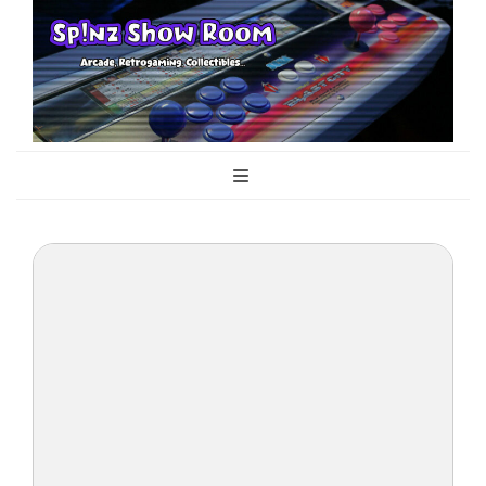
Sp!nz Show
Arcade, Retrogaming, Collectibles
Room