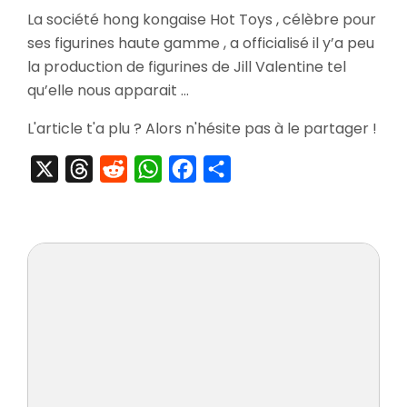
[Précom
La société hong kongaise Hot Toys , célèbre pour
Hot
ses figurines haute gamme , a officialisé il y’a peu
Toys
Jill
la production de figurines de Jill Valentine tel
Valentine
qu’elle nous apparait …
Battlesuit
Version
L'article t'a plu ? Alors n'hésite pas à le partager !
X
Threads
Reddit
WhatsApp
Facebook
Partager