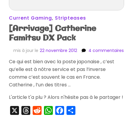
Current Gaming
,
Stripteases
[Arrivage] Catherine
Famitsu DX Pack
sur
mis à jour le
22 novembre 2012
4 commentaires
[Arr
Ce qui est bien avec la poste japonaise , c’est
Cath
qu’elle est à nôtre service et pas l’inverse
Fami
DX
comme c’est souvent le cas en France.
Pac
Catherine , l’un des titres …
L'article t'a plu ? Alors n'hésite pas à le partager !
X
Threads
Reddit
WhatsApp
Facebook
Partager