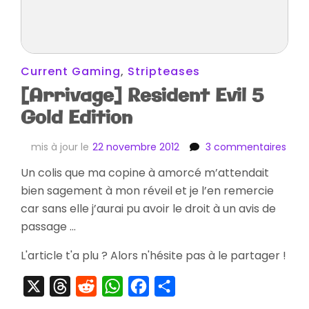
Current Gaming
,
Stripteases
[Arrivage] Resident Evil 5
Gold Edition
sur
mis à jour le
22 novembre 2012
3 commentaires
[Arr
Un colis que ma copine à amorcé m’attendait
Resi
bien sagement à mon réveil et je l’en remercie
Evil
5
car sans elle j’aurai pu avoir le droit à un avis de
Gold
passage …
Editi
L'article t'a plu ? Alors n'hésite pas à le partager !
X
Threads
Reddit
WhatsApp
Facebook
Partager