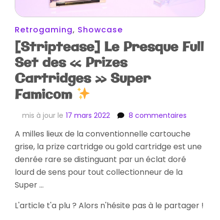
Retrogaming
,
Showcase
[Striptease] Le Presque Full
Set des « Prizes
Cartridges » Super
Famicom
sur
mis à jour le
17 mars 2022
8 commentaires
[Striptea
A milles lieux de la conventionnelle cartouche
Le
grise, la prize cartridge ou gold cartridge est une
Presque
Full
denrée rare se distinguant par un éclat doré
Set
lourd de sens pour tout collectionneur de la
des
Super …
« Prizes
Cartridge
L'article t'a plu ? Alors n'hésite pas à le partager !
Super
Famicom