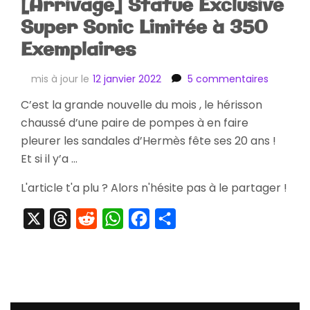
[Arrivage] Statue Exclusive
Super Sonic Limitée à 350
Exemplaires
sur
mis à jour le
12 janvier 2022
5 commentaires
[Arrivag
C’est la grande nouvelle du mois , le hérisson
Statue
chaussé d’une paire de pompes à en faire
Exclusiv
Super
pleurer les sandales d’Hermès fête ses 20 ans !
Sonic
Et si il y’a …
Limitée
à
L'article t'a plu ? Alors n'hésite pas à le partager !
350
Exemplai
X
Threads
Reddit
WhatsApp
Facebook
Partager