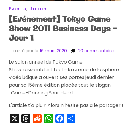
Events
,
Japon
[Evénement] Tokyo Game
Show 2011 Business Days –
Jour 1
sur
mis à jour le
16 mars 2020
20 commentaires
[Evénem
Le salon annuel du Tokyo Game
Tokyo
Show rassemblant toute la crème de la sphère
Game
Show
vidéoludique a ouvert ses portes jeudi dernier
2011
pour sa 15ème édition placée sous le slogan
Business
: Game-Dancing Your Heart. …
Days
–
L'article t'a plu ? Alors n'hésite pas à le partager !
Jour
1
X
Threads
Reddit
WhatsApp
Facebook
Partager