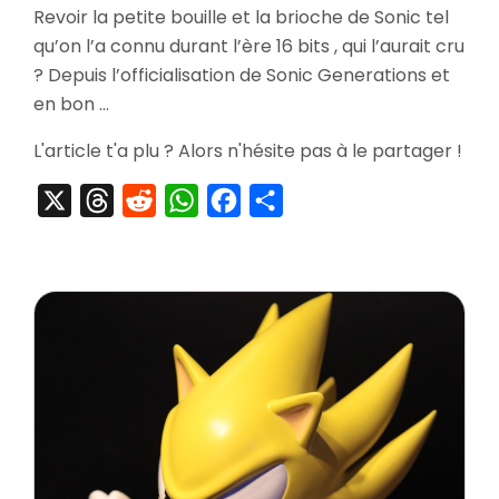
Revoir la petite bouille et la brioche de Sonic tel
Soni
qu’on l’a connu durant l’ère 16 bits , qui l’aurait cru
Gene
? Depuis l’officialisation de Sonic Generations et
en bon …
L'article t'a plu ? Alors n'hésite pas à le partager !
X
Threads
Reddit
WhatsApp
Facebook
Partager