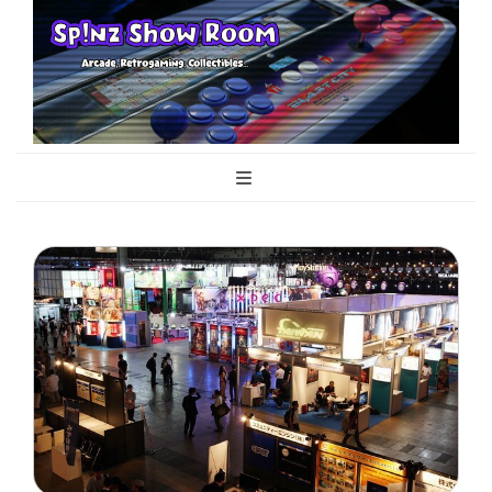
Sp!nz Show
Arcade, Retrogaming, Collectibles
Room