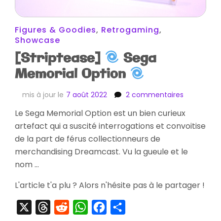
Figures & Goodies
,
Retrogaming
,
Showcase
[Striptease]
Sega
Memorial Option
sur
mis à jour le
7 août 2022
2 commentaires
[Striptease
Le Sega Memorial Option est un bien curieux
artefact qui a suscité interrogations et convoitise
Sega
Memorial
de la part de férus collectionneurs de
Option
merchandising Dreamcast. Vu la gueule et le
nom …
L'article t'a plu ? Alors n'hésite pas à le partager !
X
Threads
Reddit
WhatsApp
Facebook
Partager