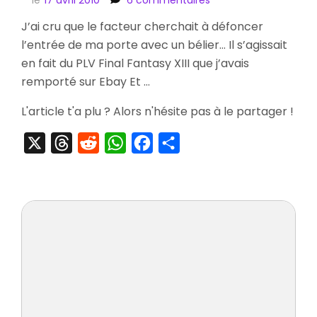
[Arrivage]
J’ai cru que le facteur cherchait à défoncer
PLV
l’entrée de ma porte avec un bélier… Il s’agissait
Final
Fantasy
en fait du PLV Final Fantasy XIII que j’avais
XIII
remporté sur Ebay Et …
L'article t'a plu ? Alors n'hésite pas à le partager !
X
Threads
Reddit
WhatsApp
Facebook
Partager