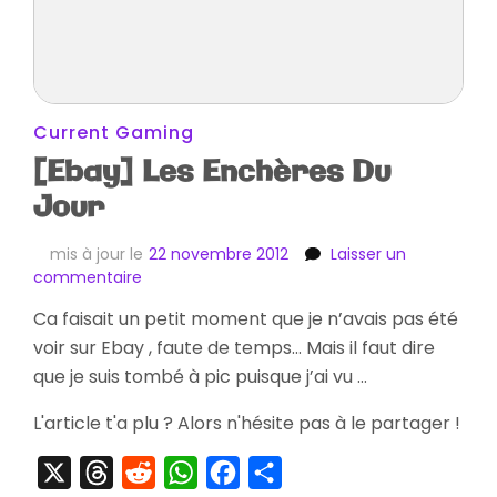
Current Gaming
[Ebay] Les Enchères Du
Jour
mis à jour le
22 novembre 2012
Laisser un
sur
commentaire
[Ebay]
Ca faisait un petit moment que je n’avais pas été
Les
voir sur Ebay , faute de temps… Mais il faut dire
Enchères
Du
que je suis tombé à pic puisque j’ai vu …
Jour
L'article t'a plu ? Alors n'hésite pas à le partager !
X
Threads
Reddit
WhatsApp
Facebook
Partager