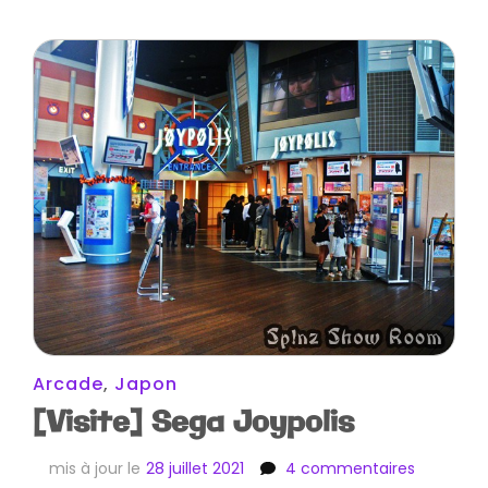
Arcade
,
Japon
[Visite] Sega Joypolis
sur
mis à jour le
28 juillet 2021
4 commentaires