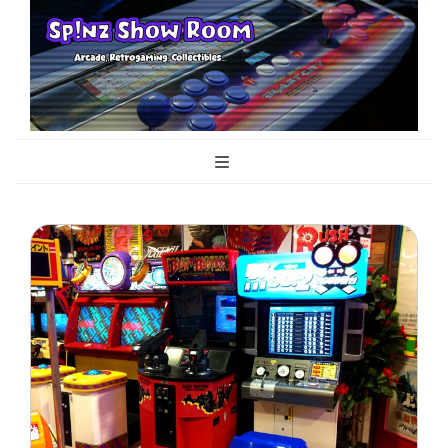
Sp!nz Show
Arcade, Retrogaming, Collectibles
Room