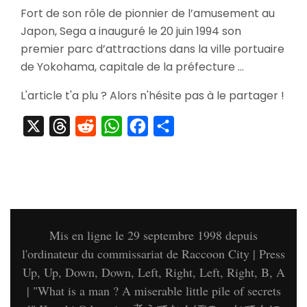
[Visite]
Fort de son rôle de pionnier de l’amusement au
Sega
Japon, Sega a inauguré le 20 juin 1994 son
Joypolis
premier parc d’attractions dans la ville portuaire
de Yokohama, capitale de la préfecture …
L'article t'a plu ? Alors n'hésite pas à le partager !
X
Threads
Reddit
WhatsApp
Facebook
Partager
Mis en ligne le 29 septembre 1998 depuis
l'ordinateur du commissariat de Raccoon City | Press
Up, Up, Down, Down, Left, Right, Left, Right, B, A
| "What is a man ? A miserable little pile of secrets