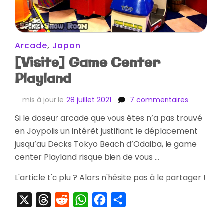
Arcade
,
Japon
[Visite] Game Center
Playland
sur
mis à jour le
28 juillet 2021
7 commentaires
[Visite]
Si le doseur arcade que vous êtes n’a pas trouvé
Game
en Joypolis un intérêt justifiant le déplacement
Center
Playland
jusqu’au Decks Tokyo Beach d’Odaiba, le game
center Playland risque bien de vous …
L'article t'a plu ? Alors n'hésite pas à le partager !
X
Threads
Reddit
WhatsApp
Facebook
Partager