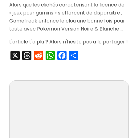
Alors que les clichés caractérisant la licence de
Pokém
« jeux pour gamins » s’efforcent de disparaitre ,
Version
Noire
Gamefreak enfonce le clou une bonne fois pour
&
toute avec Pokemon Version Noire & Blanche …
Blanche
L'article t'a plu ? Alors n'hésite pas à le partager !
X
Threads
Reddit
WhatsApp
Facebook
Partager