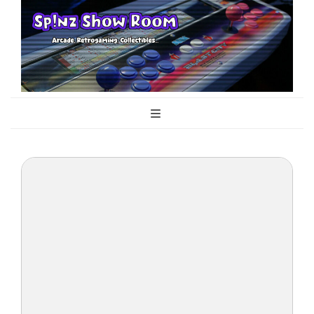
Sp!nz Show
Arcade, Retrogaming, Collectibles
Room