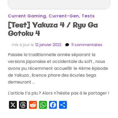
Current Gaming
,
Current-Gen
,
Tests
[Test] Yakuza 4 / Ryu Ga
Gotoku 4
sur
mis à jour le
12 janvier 2022
11 commentaires
[Test]
Passée la traditionnelle année séparant la
Yakuza
versions japonaise et occidentale du soft , nous
4
/
avons pu récemment accueillir le 4ème épisode
Ryu
de Yakuza , licence phare des écuries Sega
Ga
demeurant …
Gotoku
4
L'article t'a plu ? Alors n'hésite pas à le partager !
X
Threads
Reddit
WhatsApp
Facebook
Partager