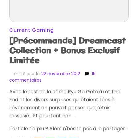
Current Gaming
[Précommande] Dreamcast
Collection + Bonus Exclusif
Limitée
mis à jour le
22 novembre 2012
15
sur
commentaires
[Précommande]
Avec le test de la démo Ryu Ga Gotoku of The
Dreamcast
End et les divers surprises qui étaient liées à
Collection
+
l’événement on pouvait penser que j’étais
Bonus
rassasié… Et pourtant non …
Exclusif
Limitée
L'article t'a plu ? Alors n'hésite pas à le partager !