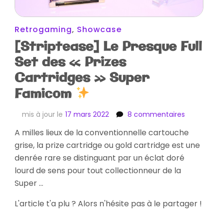
Retrogaming
,
Showcase
[Striptease] Le Presque Full
Set des « Prizes
Cartridges » Super
Famicom
sur
mis à jour le
17 mars 2022
8 commentaires
[Striptea
A milles lieux de la conventionnelle cartouche
Le
grise, la prize cartridge ou gold cartridge est une
Presque
Full
denrée rare se distinguant par un éclat doré
Set
lourd de sens pour tout collectionneur de la
des
Super …
« Prizes
Cartridge
L'article t'a plu ? Alors n'hésite pas à le partager !
Super
Famicom