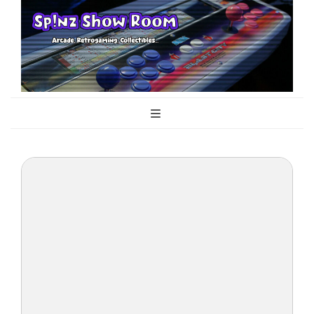
Sp!nz Show
Arcade, Retrogaming, Collectibles
Room