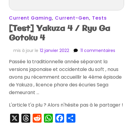
Current Gaming
,
Current-Gen
,
Tests
[Test] Yakuza 4 / Ryu Ga
Gotoku 4
sur
mis à jour le
12 janvier 2022
11 commentaires
[Test]
Passée la traditionnelle année séparant la
Yakuza
versions japonaise et occidentale du soft , nous
4
/
avons pu récemment accueillir le 4ème épisode
Ryu
de Yakuza , licence phare des écuries Sega
Ga
demeurant …
Gotoku
4
L'article t'a plu ? Alors n'hésite pas à le partager !
X
Threads
Reddit
WhatsApp
Facebook
Partager