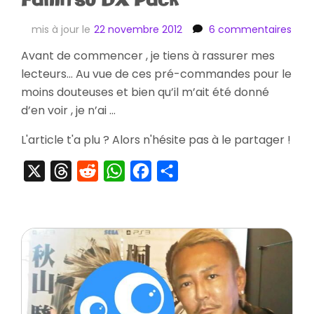
Famitsu DX Pack
sur
mis à jour le
22 novembre 2012
6 commentaires
[Pr
Avant de commencer , je tiens à rassurer mes
Yak
lecteurs… Au vue de ces pré-commandes pour le
4
Kuro
moins douteuses et bien qu’il m’ait été donné
Ichi
d’en voir , je n’ai …
Box
Editi
L'article t'a plu ? Alors n'hésite pas à le partager !
+
Ryu
X
Threads
Reddit
WhatsApp
Facebook
Partager
Ga
Got
of
The
End
Fami
DX
Pack