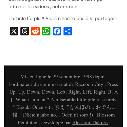
Ryu
admirer les vidéos , notamment …
Ga
Gotoku
L'article t'a plu ? Alors n'hésite pas à le partager !
of
The
X
Threads
Reddit
WhatsApp
Facebook
Partager
End
&
Séance
Dédicac
Mis en ligne le 29 septembre 1998 depuis
l'ordinateur du commissariat de Raccoon City | Press
Up, Up, Down, Down, Left, Right, Left, Right, B, A
| "What is a man ? A miserable little pile of secrets
!" Kozuki Oden vit : 煮えてなんぼの... おでんに
候！(Niete nanbo no... Oden ni soro !) |
Blossom
Feminine | Développé par
Blossom Themes
.