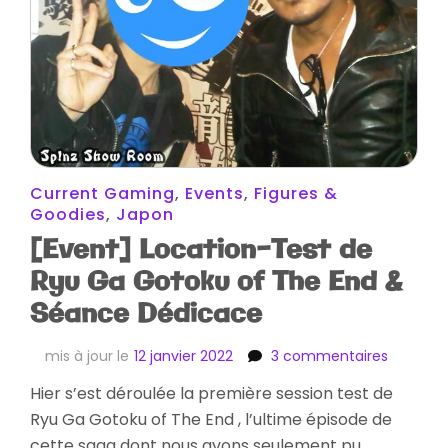
Current Gaming
,
Events
,
Figures &
Goodies
,
Japon
[Event] Location-Test de
Ryu Ga Gotoku of The End &
Séance Dédicace
sur
mis à jour le
12 janvier 2022
3 commentaires
[Event]
Hier s’est déroulée la première session test de
Location
Ryu Ga Gotoku of The End , l’ultime épisode de
Test
de
cette saga dont nous avons seulement pu