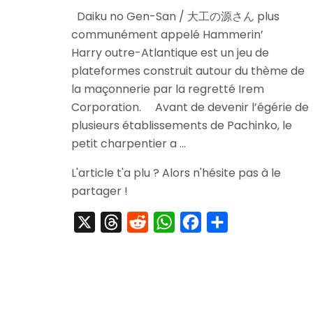
[Test]
Daiku no Gen-San / 大工の源さん plus
Daiku
communément appelé Hammerin’
no
Gen-
Harry outre-Atlantique est un jeu de
San
plateformes construit autour du thème de
/
la maçonnerie par la regretté Irem
Hammerin’
Corporation. Avant de devenir l’égérie de
Harry
plusieurs établissements de Pachinko, le
petit charpentier a …
L'article t'a plu ? Alors n'hésite pas à le
partager !
X
Threads
Reddit
WhatsApp
Facebook
Partager