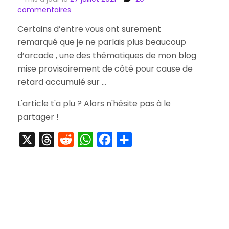
sur
commentaires
[Striptease]
Certains d’entre vous ont surement
Full
remarqué que je ne parlais plus beaucoup
Kits
Arcade
d’arcade , une des thématiques de mon blog
Deathsmiles
mise provisoirement de côté pour cause de
&
retard accumulé sur …
Puzzle
!
L'article t'a plu ? Alors n'hésite pas à le
Mushihimetama
partager !
X
Threads
Reddit
WhatsApp
Facebook
Partager