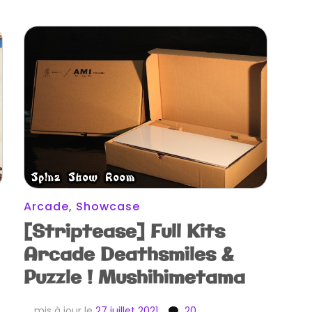
Arcade
,
Showcase
[Striptease] Full Kits
Arcade Deathsmiles &
Puzzle ! Mushihimetama
mis à jour le
27 juillet 2021
20