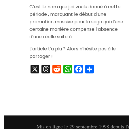
[Evénement]
C’est le nom que j’ai voulu donné à cette
Yakuza
période , marquant le début d’une
of
The
promotion massive pour la saga qui d’une
End
certaine manière compense l’absence
Begins
d’une réelle suite à …
!
L'article t'a plu ? Alors n'hésite pas à le
partager !
X
Threads
Reddit
WhatsApp
Facebook
Partager
Mis en ligne le 29 septembre 1998 depuis l