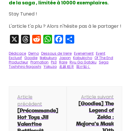
de la saga , limitée à 10000 exemplaires.
Stay Tuned !
L'article t'a plu ? Alors n'hésite pas à le partager !
X
Threads
Reddit
WhatsApp
Facebook
Partager
Dédicace
Demo
Dessous de Verre
Evenement
Event
Exclusif
Goodie
Ikebukuro
Japon
Kabukicho
Of The End
Producteur
Promotion
Ps3
Rare
Ryu Ga Gotoku
Sega
Toshihiro Nagoshi
Yakuza
名越 稔洋
龍が如く
Navigation
Article
Article suivant
d'article
[Goodies] The
précédent
Legend of
[Précommande]
Zelda :
Hot Toys Jill
Majora’s Mask
Valentine
10th
Battlesuit