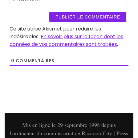
web
Ce site utilise Akismet pour réduire les
indésirables.
En savoir plus sur la façon dont les
données de vos commentaires sont traitées
.
0
COMMENTAIRES
Mis en ligne le 29 septembre 1998 depuis
l'ordinateur du commissariat de Raccoon City | Press