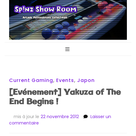
Sp!nz Show
Arcade, Retrogaming, Collectibles
Room
Current Gaming
,
Events
,
Japon
[Evénement] Yakuza of The
End Begins !
mis à jour le
22 novembre 2012
Laisser un
sur
commentaire
[Evénement]
Yakuza